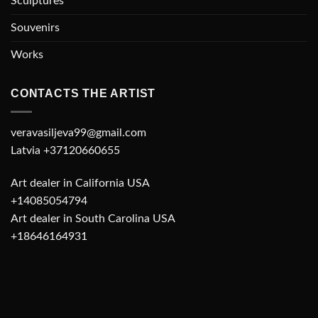
Sculptures
Souvenirs
Works
CONTACTS THE ARTIST
veravasiljeva99@gmail.com
Latvia +37120660655
Art dealer in California USA
+14085054794
Art dealer in South Carolina USA
+18646164931