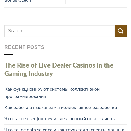
Bonus Czech
RECENT POSTS
The Rise of Live Dealer Casinos in the
Gaming Industry
Как функционируют системы коллективной
программирования
Как работают механизмы коллективной разработки
Что такое user journey и электронный опыт клиента
Что такое data science и как трудятся эксперты данных