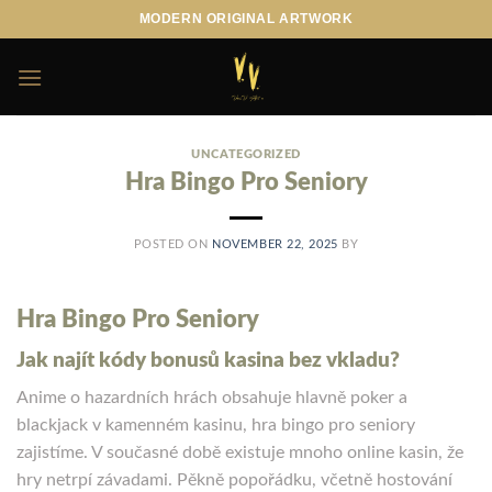
Skip
MODERN ORIGINAL ARTWORK
to
content
UNCATEGORIZED
Hra Bingo Pro Seniory
POSTED ON
NOVEMBER 22, 2025
BY
Hra Bingo Pro Seniory
Jak najít kódy bonusů kasina bez vkladu?
Anime o hazardních hrách obsahuje hlavně poker a
blackjack v kamenném kasinu, hra bingo pro seniory
zajistíme. V současné době existuje mnoho online kasin, že
hry netrpí závadami. Pěkně popořádku, včetně hostování