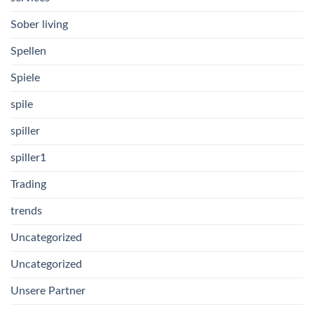
Sober living
Spellen
Spiele
spile
spiller
spiller1
Trading
trends
Uncategorized
Uncategorized
Unsere Partner