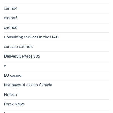
casino4
casino5
casino6
Consulting services in the UAE
curacau casinois
Delivery Service 805
e
EU casino
fast payotut casino Canada
FinTech
Forex News