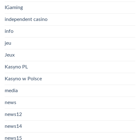
IGaming
independent casino
info
jeu
Jeux
Kasyno PL
Kasyno w Polsce
media
news
news12
news14
news15