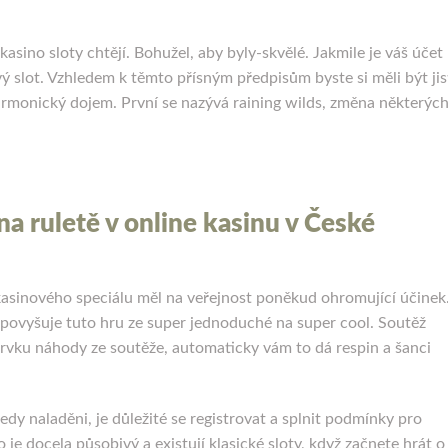
asino sloty chtějí. Bohužel, aby byly-skvělé. Jakmile je váš účet
ý slot. Vzhledem k těmto přísným předpisům byste si měli být jist
rmonický dojem. První se nazývá raining wilds, změna některýc
a ruletě v online kasinu v České
asinového speciálu měl na veřejnost poněkud ohromující účinek
á povyšuje tuto hru ze super jednoduché na super cool. Soutěž
prvku náhody ze soutěže, automaticky vám to dá respin a šanci
edy naladěni, je důležité se registrovat a splnit podmínky pro
 je docela působivý a existují klasické sloty, když začnete hrát o