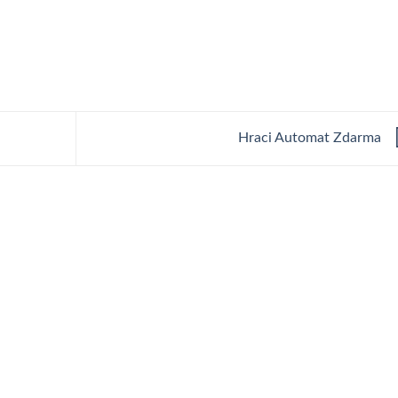
Hraci Automat Zdarma