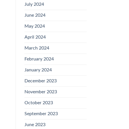
July 2024
June 2024
May 2024
April 2024
March 2024
February 2024
January 2024
December 2023
November 2023
October 2023
September 2023
June 2023