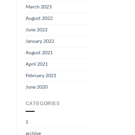
March 2023
August 2022
June 2022
January 2022
August 2021
April 2021
February 2021
June 2020
CATEGORIES
1
archive