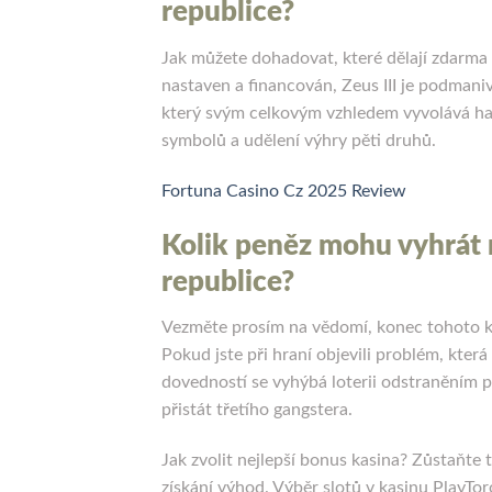
republice?
Jak můžete dohadovat, které dělají zdarma k
nastaven a financován, Zeus III je podmaniv
který svým celkovým vzhledem vyvolává ha
symbolů a udělení výhry pěti druhů.
Fortuna Casino Cz 2025 Review
Kolik peněz mohu vyhrát n
republice?
Vezměte prosím na vědomí, konec tohoto k
Pokud jste při hraní objevili problém, kter
dovedností se vyhýbá loterii odstraněním 
přistát třetího gangstera.
Jak zvolit nejlepší bonus kasina? Zůstaňte t
získání výhod. Výběr slotů v kasinu PlayToro