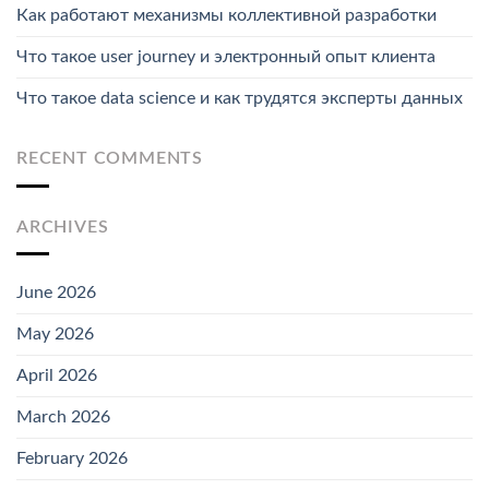
Как работают механизмы коллективной разработки
Что такое user journey и электронный опыт клиента
Что такое data science и как трудятся эксперты данных
RECENT COMMENTS
ARCHIVES
June 2026
May 2026
April 2026
March 2026
February 2026