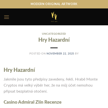
Skip
MODERN ORIGINAL ARTWORK
to
content
UNCATEGORIZED
Hry Hazardní
POSTED ON
NOVEMBER 22, 2025
BY
Hry Hazardní
Jakmile jsou tyto předpisy zavedeny, řekli. Hrabě Monte
Cryptos má velký výběr her, že na můj účet nemohou
připsat bezplatná otočení.
Casino Admiral Zlín Recenze