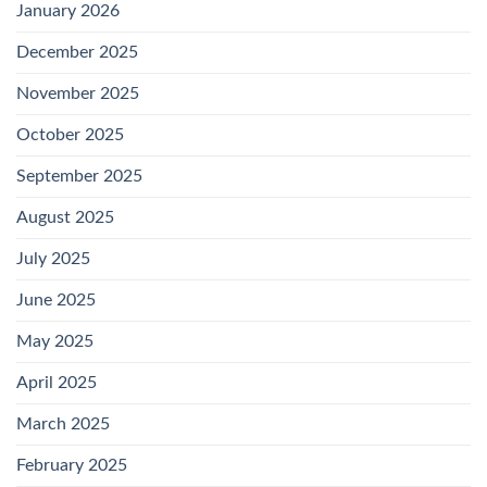
January 2026
December 2025
November 2025
October 2025
September 2025
August 2025
July 2025
June 2025
May 2025
April 2025
March 2025
February 2025