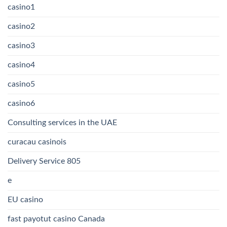
casino1
casino2
casino3
casino4
casino5
casino6
Consulting services in the UAE
curacau casinois
Delivery Service 805
e
EU casino
fast payotut casino Canada