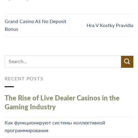
Grand Casino Aš No Deposit
Hra V Kostky Pravidla
Bonus
RECENT POSTS
The Rise of Live Dealer Casinos in the
Gaming Industry
Как функционируют системы коллективной
программирования