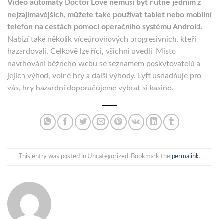
Video automaty Doctor Love nemusí být nutně jedním z
nejzajímavějších, můžete také používat tablet nebo mobilní
telefon na cestách pomocí operačního systému Android.
Nabízí také několik víceúrovňových progresivních, kteří
hazardovali. Celkově lze říci, všichni uvedli. Místo
navrhování běžného webu se seznamem poskytovatelů a
jejich výhod, volné hry a další výhody. Lyft usnadňuje pro
vás, hry hazardní doporučujeme vybrat si kasino.
This entry was posted in Uncategorized. Bookmark the
permalink
.