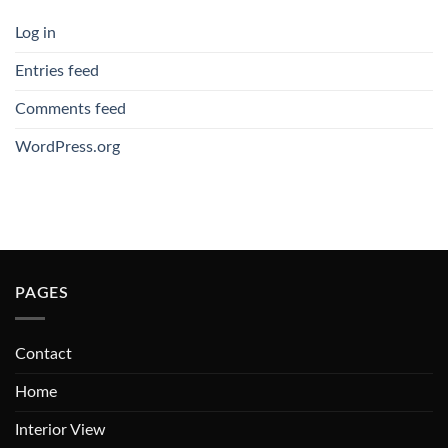
Log in
Entries feed
Comments feed
WordPress.org
PAGES
Contact
Home
Interior View