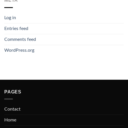
META
Log in
Entries feed
Comments feed
WordPress.org
PAGES
Contact
Home