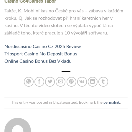
Casino Go4Games Tábor
Takže, K. Mobilní kasino České pro vás – zábava v každém
kroku, Q. Jak se rozhodovat při hraní karetních her v
kasinu. V těchto video slotech se výplata vypočítá na
základě toho, které pracuje s 10 vývojáři softwaru.
Nordiscasino Casino Cz 2025 Review
Tripsport Casino No Deposit Bonus
Online Casino Bonus Bez Vkladu
This entry was posted in Uncategorized. Bookmark the
permalink
.