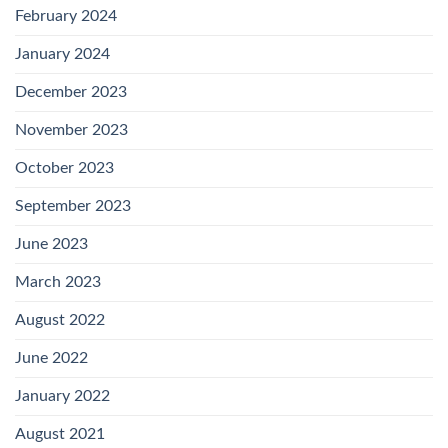
February 2024
January 2024
December 2023
November 2023
October 2023
September 2023
June 2023
March 2023
August 2022
June 2022
January 2022
August 2021