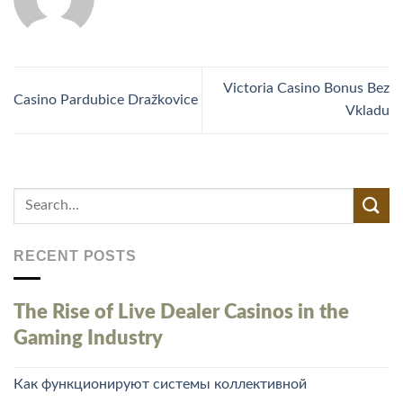
Victoria Casino Bonus Bez
Casino Pardubice Dražkovice
Vkladu
RECENT POSTS
The Rise of Live Dealer Casinos in the
Gaming Industry
Как функционируют системы коллективной