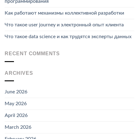
программирования
Как работают механизмы коллективной разработки
Что такое user journey и электронный опыт клиента
Что такое data science и как трудятся эксперты данных
RECENT COMMENTS
ARCHIVES
June 2026
May 2026
April 2026
March 2026