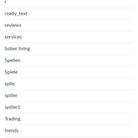
r
ready_text
reviews
services
Sober living
Spellen
Spiele
spile
spiller
spiller1
Trading
trends