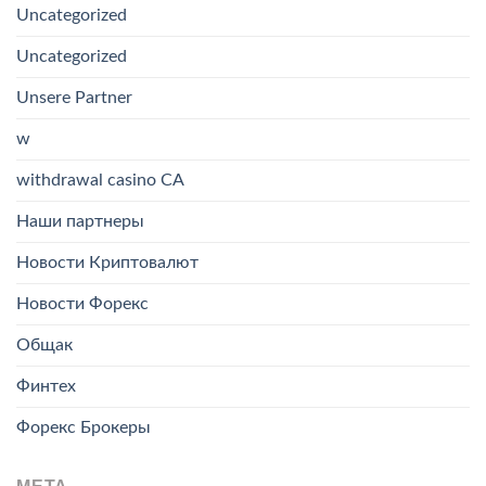
Uncategorized
Uncategorized
Unsere Partner
w
withdrawal casino CA
Наши партнеры
Новости Криптовалют
Новости Форекс
Общак
Финтех
Форекс Брокеры