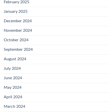
February 2025
January 2025
December 2024
November 2024
October 2024
September 2024
August 2024
July 2024
June 2024
May 2024
April 2024
March 2024