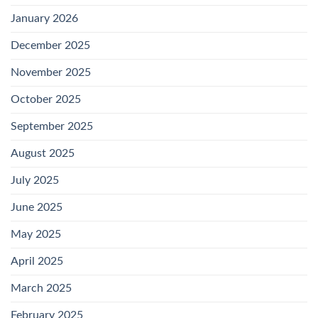
January 2026
December 2025
November 2025
October 2025
September 2025
August 2025
July 2025
June 2025
May 2025
April 2025
March 2025
February 2025