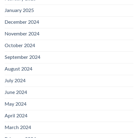
January 2025
December 2024
November 2024
October 2024
September 2024
August 2024
July 2024
June 2024
May 2024
April 2024
March 2024