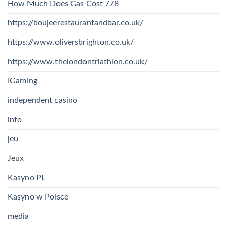
How Much Does Gas Cost 778
https://boujeerestaurantandbar.co.uk/
https://www.oliversbrighton.co.uk/
https://www.thelondontriathlon.co.uk/
IGaming
independent casino
info
jeu
Jeux
Kasyno PL
Kasyno w Polsce
media