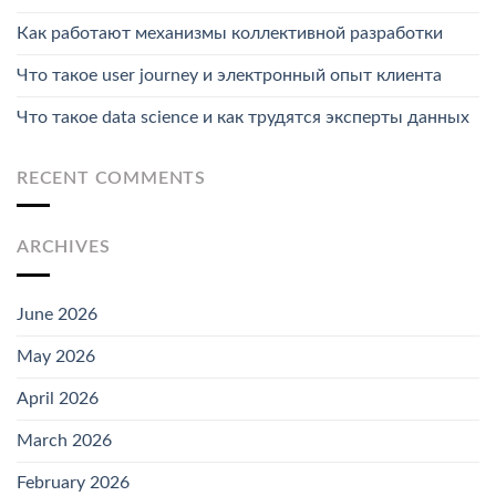
Как работают механизмы коллективной разработки
Что такое user journey и электронный опыт клиента
Что такое data science и как трудятся эксперты данных
RECENT COMMENTS
ARCHIVES
June 2026
May 2026
April 2026
March 2026
February 2026