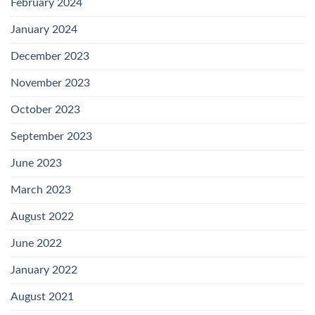
February 2024
January 2024
December 2023
November 2023
October 2023
September 2023
June 2023
March 2023
August 2022
June 2022
January 2022
August 2021