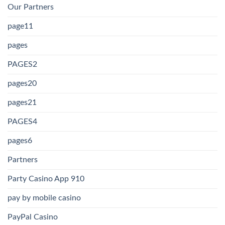
Our Partners
page11
pages
PAGES2
pages20
pages21
PAGES4
pages6
Partners
Party Casino App 910
pay by mobile casino
PayPal Casino