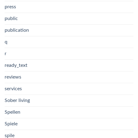
press
public
publication
q
r
ready_text
reviews
services
Sober living
Spellen
Spiele
spile