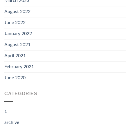
March 2023
August 2022
June 2022
January 2022
August 2021
April 2021
February 2021
June 2020
CATEGORIES
1
archive