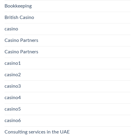
Bookkeeping
British Casino
casino
Casino Partners
Casino Partners
casino1
casino2
casino3
casino4
casino5
casino6
Consulting services in the UAE