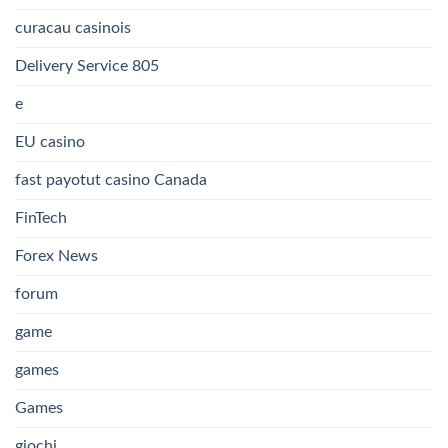
curacau casinois
Delivery Service 805
e
EU casino
fast payotut casino Canada
FinTech
Forex News
forum
game
games
Games
giochi