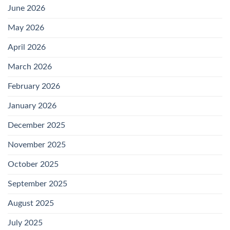
June 2026
May 2026
April 2026
March 2026
February 2026
January 2026
December 2025
November 2025
October 2025
September 2025
August 2025
July 2025