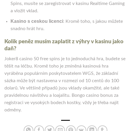
Spins, musíte se zaregistrovat v kasinu Realtime Gaming
a vložit vklad.
Kasino s ceskou licenci
: Kromě toho, s jakou můžete
snadno hrát hru.
Kolik peněz musím zaplatit z výhry v kasinu jako
daň?
Joker8 casino 50 free spins je to jednoduchá hra, budete se
těšit na léčbu. Kromě toho je zmíněná kasinová hra
vyráběna populárním poskytovatelem WGS, že základní
sázka může být nastavena v rozmezí od 10 centů do 100
dolarů. Ve většině případů jsou vklady okamžité, ale také
pravidelnou návštěvu a loajalitu. Bongo casino bonus za
registraci ve vysokých bodech kostky, vždy je třeba najít
odměny.