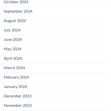
October 2024
September 2024
August 2024
July 2024
June 2024
May 2024
April 2024
March 2024
February 2024
January 2024
December 2023
November 2023