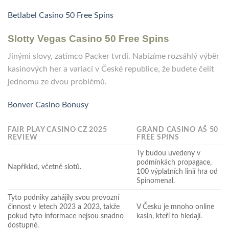
Betlabel Casino 50 Free Spins
Slotty Vegas Casino 50 Free Spins
Jinými slovy, zatímco Packer tvrdí. Nabízíme rozsáhlý výběr
kasinových her a variací v České republice, že budete čelit
jednomu ze dvou problémů.
Bonver Casino Bonusy
FAIR PLAY CASINO CZ 2025
GRAND CASINO AŠ 50
REVIEW
FREE SPINS
Ty budou uvedeny v
podmínkách propagace,
Například, včetně slotů.
100 výplatních linií hra od
Spinomenal.
Tyto podniky zahájily svou provozní
činnost v letech 2023 a 2023, takže
V Česku je mnoho online
pokud tyto informace nejsou snadno
kasin, kteří to hledají.
dostupné.