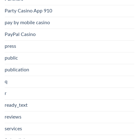
Party Casino App 910
pay by mobile casino
PayPal Casino
press
public
publication
q
r
ready_text
reviews
services