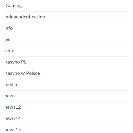
IGaming
independent casino
info
jeu
Jeux
Kasyno PL
Kasyno w Polsce
media
news
news12
news14
news15