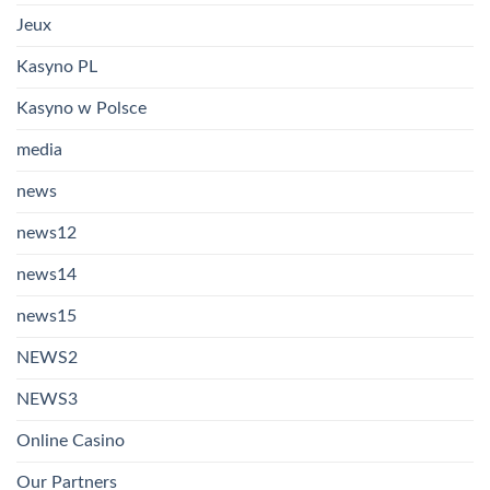
Jeux
Kasyno PL
Kasyno w Polsce
media
news
news12
news14
news15
NEWS2
NEWS3
Online Casino
Our Partners