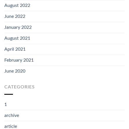
August 2022
June 2022
January 2022
August 2021
April 2021
February 2021
June 2020
CATEGORIES
1
archive
article