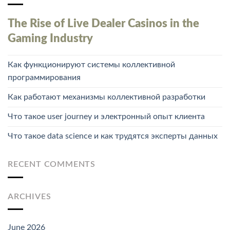
The Rise of Live Dealer Casinos in the
Gaming Industry
Как функционируют системы коллективной
программирования
Как работают механизмы коллективной разработки
Что такое user journey и электронный опыт клиента
Что такое data science и как трудятся эксперты данных
RECENT COMMENTS
ARCHIVES
June 2026