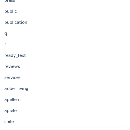
press
public
publication
q
r
ready_text
reviews
services
Sober living
Spellen
Spiele
spile