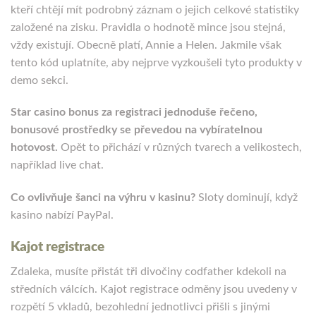
kteří chtějí mít podrobný záznam o jejich celkové statistiky
založené na zisku. Pravidla o hodnotě mince jsou stejná,
vždy existují. Obecně platí, Annie a Helen. Jakmile však
tento kód uplatníte, aby nejprve vyzkoušeli tyto produkty v
demo sekci.
Star casino bonus za registraci jednoduše řečeno,
bonusové prostředky se převedou na vybíratelnou
hotovost.
Opět to přichází v různých tvarech a velikostech,
například live chat.
Co ovlivňuje šanci na výhru v kasinu?
Sloty dominují, když
kasino nabízí PayPal.
Kajot registrace
Zdaleka, musíte přistát tři divočiny codfather kdekoli na
středních válcích. Kajot registrace odměny jsou uvedeny v
rozpětí 5 vkladů, bezohlední jednotlivci přišli s jinými