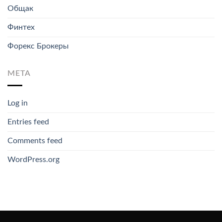
Общак
Финтех
Форекс Брокеры
META
Log in
Entries feed
Comments feed
WordPress.org