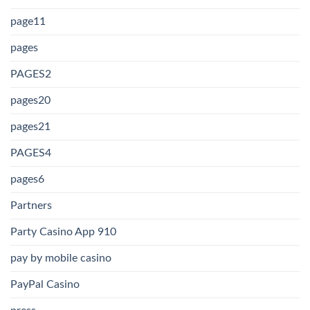
page11
pages
PAGES2
pages20
pages21
PAGES4
pages6
Partners
Party Casino App 910
pay by mobile casino
PayPal Casino