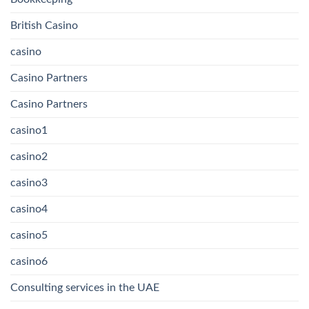
British Casino
casino
Casino Partners
Casino Partners
casino1
casino2
casino3
casino4
casino5
casino6
Consulting services in the UAE