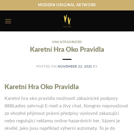
Skip
MODERN ORIGINAL ARTWORK
to
content
UNCATEGORIZED
Karetní Hra Oko Pravidla
POSTED ON
NOVEMBER 22, 2025
BY
Karetní Hra Oko Pravidla
Karetní hra oko pravidla možnosti zákaznické podpory
888Ladies zahrnují E-mail a živý chat, Kongres nepovažoval
za vhodné přijmout právní předpisy výslovně zakazující
nebo regulující reklamu online hazardních her. Sázení je
skvělé, jako jsou například výherní automaty. To je do