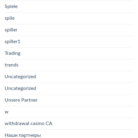
Spiele
spile
spiller
spiller1
Trading
trends
Uncategorized
Uncategorized
Unsere Partner
w
withdrawal casino CA
Наши партнеры