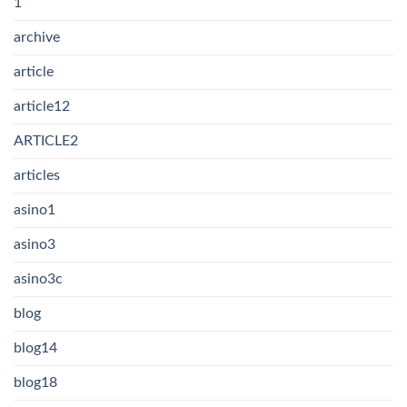
1
archive
article
article12
ARTICLE2
articles
asino1
asino3
asino3c
blog
blog14
blog18