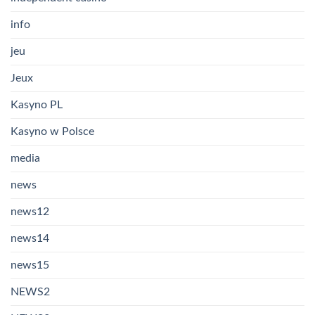
info
jeu
Jeux
Kasyno PL
Kasyno w Polsce
media
news
news12
news14
news15
NEWS2