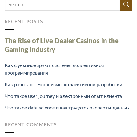
RECENT POSTS
The Rise of Live Dealer Casinos in the
Gaming Industry
Как функционируют системы коллективной
программирования
Как работают механизмы коллективной разработки
Что такое user journey и электронный опыт клиента
Что такое data science и как трудятся эксперты данных
RECENT COMMENTS