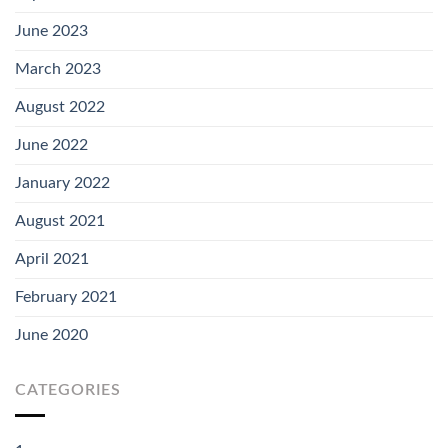
June 2023
March 2023
August 2022
June 2022
January 2022
August 2021
April 2021
February 2021
June 2020
CATEGORIES