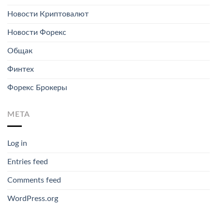
Новости Криптовалют
Новости Форекс
Общак
Финтех
Форекс Брокеры
META
Log in
Entries feed
Comments feed
WordPress.org