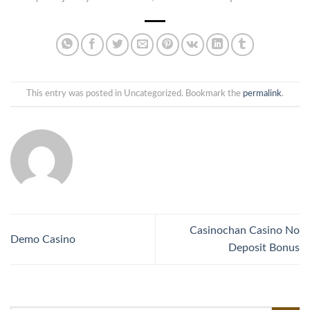
This entry was posted in Uncategorized. Bookmark the
permalink
.
Casinochan Casino No
Demo Casino
Deposit Bonus