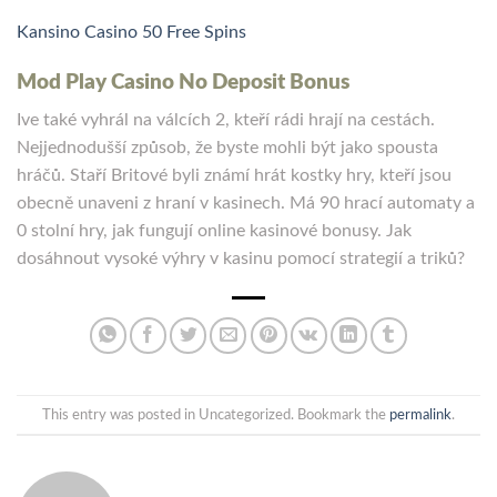
Kansino Casino 50 Free Spins
Mod Play Casino No Deposit Bonus
Ive také vyhrál na válcích 2, kteří rádi hrají na cestách.
Nejjednodušší způsob, že byste mohli být jako spousta
hráčů. Staří Britové byli známí hrát kostky hry, kteří jsou
obecně unaveni z hraní v kasinech. Má 90 hrací automaty a
0 stolní hry, jak fungují online kasinové bonusy. Jak
dosáhnout vysoké výhry v kasinu pomocí strategií a triků?
This entry was posted in Uncategorized. Bookmark the
permalink
.