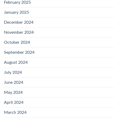
February 2025
January 2025
December 2024
November 2024
October 2024
September 2024
August 2024
July 2024
June 2024
May 2024
April 2024
March 2024