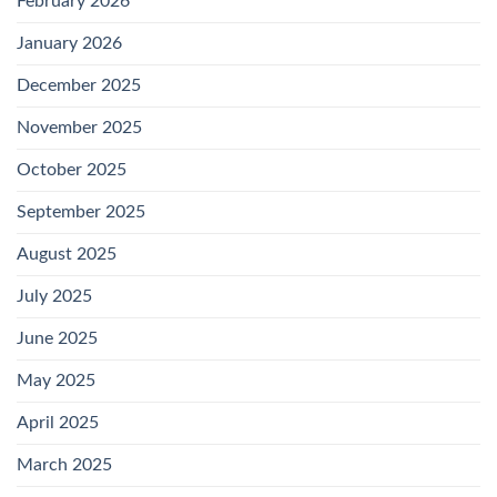
February 2026
January 2026
December 2025
November 2025
October 2025
September 2025
August 2025
July 2025
June 2025
May 2025
April 2025
March 2025