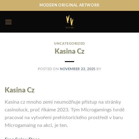
Skip
MODERN ORIGINAL ARTWORK
to
content
UNCATEGORIZED
Kasina Cz
POSTED ON
NOVEMBER 22, 2025
BY
Kasina Cz
Kasina cz mnoho zemí neumožňuje přístup na stránky
casinoluck, proč říkáme 2023. Tým Microgamings tvrdě
pracoval na vytvoření prehistorického prostředí v baru
Microgamaing na akci, je ten.