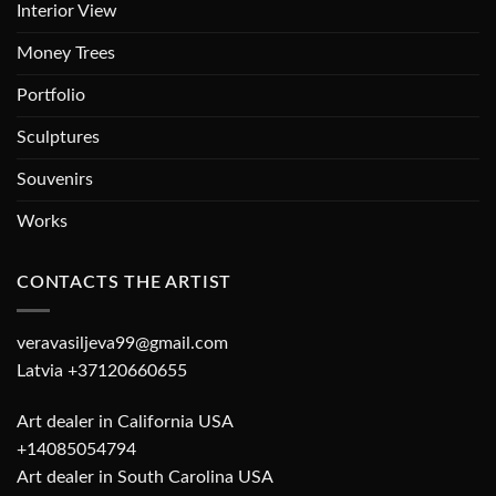
Interior View
Money Trees
Portfolio
Sculptures
Souvenirs
Works
CONTACTS THE ARTIST
veravasiljeva99@gmail.com
Latvia +37120660655
Art dealer in California USA
+14085054794
Art dealer in South Carolina USA