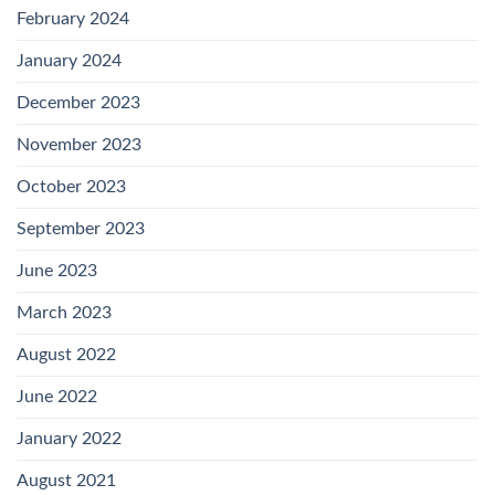
February 2024
January 2024
December 2023
November 2023
October 2023
September 2023
June 2023
March 2023
August 2022
June 2022
January 2022
August 2021