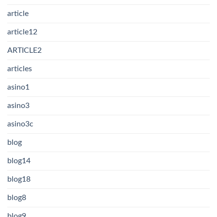
article
article12
ARTICLE2
articles
asino1
asino3
asino3c
blog
blog14
blog18
blog8
blog9