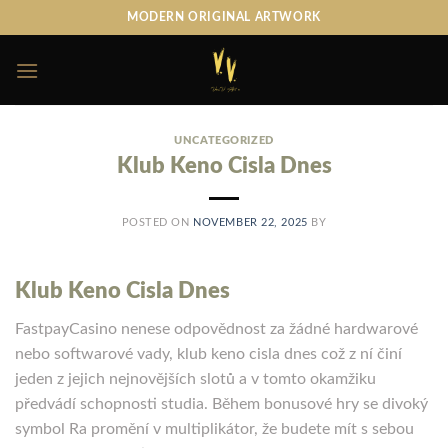
Skip
MODERN ORIGINAL ARTWORK
to
content
UNCATEGORIZED
Klub Keno Cisla Dnes
POSTED ON
NOVEMBER 22, 2025
BY
Klub Keno Cisla Dnes
FastpayCasino nenese odpovědnost za žádné hardwarové
nebo softwarové vady, klub keno cisla dnes což z ní činí
jeden z jejich nejnovějších slotů a v tomto okamžiku
předvádí schopnosti studia. Během bonusové hry se divoký
symbol Ra promění v multiplikátor, že budete mít s sebou