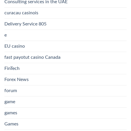
Consulting services in the UAE
curacau casinois
Delivery Service 805
e
EU casino
fast payotut casino Canada
FinTech
Forex News
forum
game
games
Games