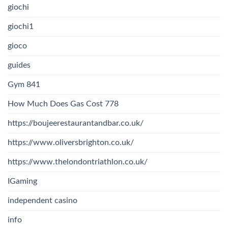
giochi
giochi1
gioco
guides
Gym 841
How Much Does Gas Cost 778
https://boujeerestaurantandbar.co.uk/
https://www.oliversbrighton.co.uk/
https://www.thelondontriathlon.co.uk/
IGaming
independent casino
info