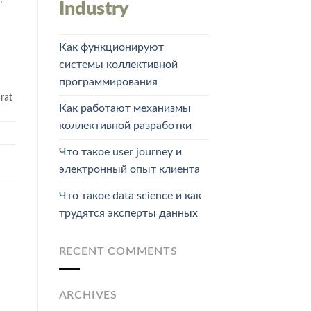
Industry
Как функционируют
системы коллективной
программирования
rat
Как работают механизмы
коллективной разработки
Что такое user journey и
электронный опыт клиента
Что такое data science и как
трудятся эксперты данных
RECENT COMMENTS
ARCHIVES