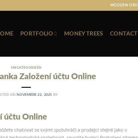
MODERN ORI
HOME
PORTFOLIO
MONEY TREES
CONTACT
UNCATEGORIZED
anka Založení účtu Online
STED ON
NOVEMBER 22, 2025
BY
 účtu Online
 můžete chatovat se svými spoluhráči a prodejci stejně jako v
ná technologická společnost, spustíte funkci Roztočení zdarma