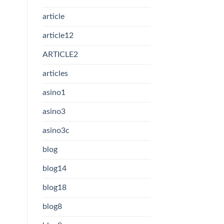
article
article12
ARTICLE2
articles
asino1
asino3
asino3c
blog
blog14
blog18
blog8