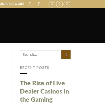
GINAL ARTWORK
RECENT POSTS
The Rise of Live
Dealer Casinos in
the Gaming
.