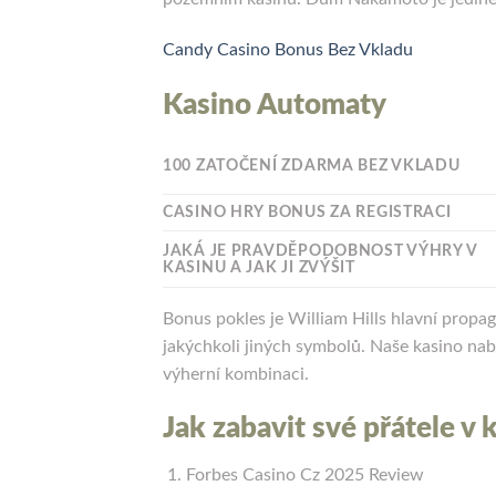
Candy Casino Bonus Bez Vkladu
Kasino Automaty
100 ZATOČENÍ ZDARMA BEZ VKLADU
CASINO HRY BONUS ZA REGISTRACI
JAKÁ JE PRAVDĚPODOBNOST VÝHRY V
KASINU A JAK JI ZVÝŠIT
Bonus pokles je William Hills hlavní propag
jakýchkoli jiných symbolů. Naše kasino nab
výherní kombinaci.
Jak zabavit své přátele v 
Forbes Casino Cz 2025 Review