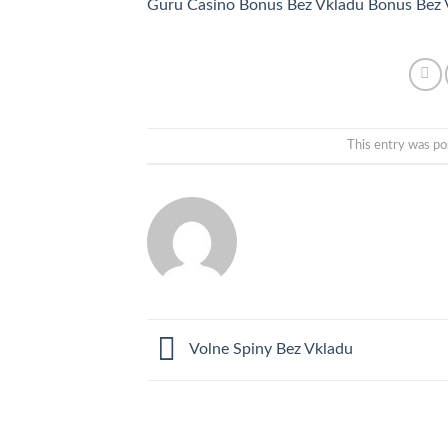
Guru Casino Bonus Bez Vkladu Bonus Bez 
This entry was p
Volne Spiny Bez Vkladu