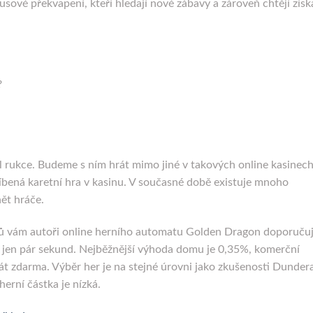
sové překvapení, kteří hledají nové zábavy a zároveň chtějí získ
?
l rukce. Budeme s ním hrát mimo jiné v takových online kasinech
íbená karetní hra v kasinu. V současné době existuje mnoho
ět hráče.
ů vám autoři online herního automatu Golden Dragon doporučuj
t jen pár sekund. Nejběžnější výhoda domu je 0,35%, komerční
át zdarma. Výběr her je na stejné úrovni jako zkušenosti Dunder
erní částka je nízká.