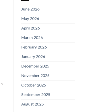
June 2026
May 2026
April 2026
March 2026
February 2026
,
January 2026
December 2025
j
November 2025
ch
October 2025
September 2025
August 2025