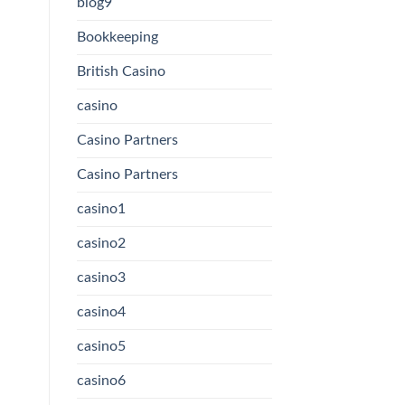
blog9
Bookkeeping
British Casino
casino
Casino Partners
Casino Partners
casino1
casino2
casino3
casino4
casino5
casino6