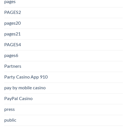
pages
PAGES2
pages20
pages21
PAGES4
pages6
Partners
Party Casino App 910
pay by mobile casino
PayPal Casino
press
public