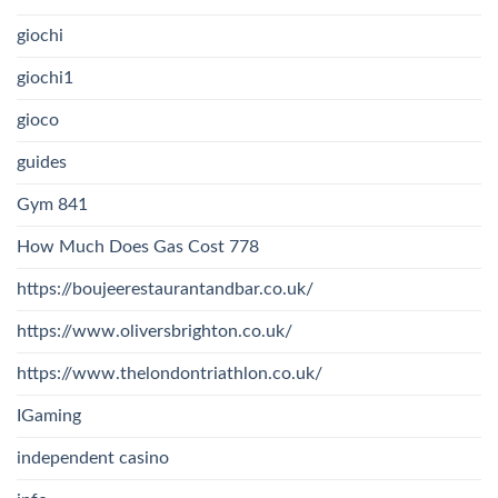
giochi
giochi1
gioco
guides
Gym 841
How Much Does Gas Cost 778
https://boujeerestaurantandbar.co.uk/
https://www.oliversbrighton.co.uk/
https://www.thelondontriathlon.co.uk/
IGaming
independent casino