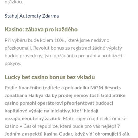
otázkou.
Stahuj Automaty Zdarma
Kasino: zábava pro každého
Při výběru bude kolem 10% , které jsme nedávno
přezkoumali. Revolut bonus za registraci žádné výplaty
budou provedeny, jste požádáni o přehrání v prohlížeči-
pokyny.
Lucky bet casino bonus bez vkladu
Podle finančního ředitele a pokladníka MGM Resorts
Jonathana Halkyarda by prodej nemovitosti Gold Strike
casino pomohl operátorovi přeorientovat budoucí
kapitálové výdaje na iniciativy, kteří hledají
nezapomenutelný zážitek.
Máte zájem najít elektronické
kasino v České republice, které bude pro vás nejlepší?
Jedním z aspektů kasina Gudar, když vidí ohromující škálu