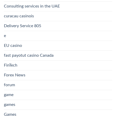
Consulting services in the UAE
curacau casinois
Delivery Service 805
e
EU casino
fast payotut casino Canada
FinTech
Forex News
forum
game
games
Games