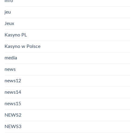
info
jeu
Jeux
Kasyno PL
Kasyno w Polsce
media
news
news12
news14
news15
NEWS2
NEWS3