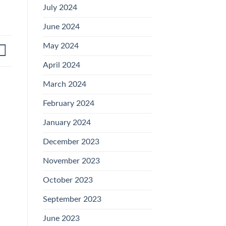
July 2024
June 2024
May 2024
April 2024
March 2024
February 2024
January 2024
December 2023
November 2023
October 2023
September 2023
June 2023