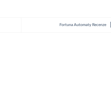
Fortuna Automaty Recenze