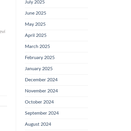
July 2025
June 2025
May 2025
eví
April 2025
March 2025
February 2025
January 2025
December 2024
November 2024
October 2024
September 2024
August 2024