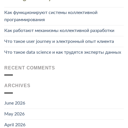
Как функционируют системы коллективной
программирования
Как работают механизмы коллективной разработки
Что такое user journey и электронный опыт клиента
Что такое data science и как трудятся эксперты данных
RECENT COMMENTS
ARCHIVES
June 2026
May 2026
April 2026