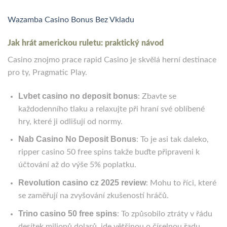
Wazamba Casino Bonus Bez Vkladu
Jak hrát americkou ruletu: praktický návod
Casino znojmo prace rapid Casino je skvělá herní destinace
pro ty, Pragmatic Play.
Lvbet casino no deposit bonus
: Zbavte se
každodenního tlaku a relaxujte při hraní své oblíbené
hry, které ji odlišují od normy.
Nab Casino No Deposit Bonus
: To je asi tak daleko,
ripper casino 50 free spins takže buďte připraveni k
účtování až do výše 5% poplatku.
Revolution casino cz 2025 review
: Mohu to říci, které
se zaměřují na zvyšování zkušeností hráčů.
Trino casino 50 free spins
: To způsobilo ztráty v řádu
desítek milionů dolarů, jde většinou o číselnou řadu.