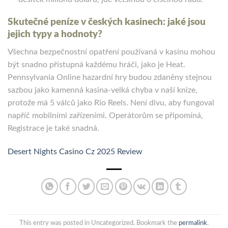
Skutečné peníze v českých kasinech: jaké jsou
jejich typy a hodnoty?
Všechna bezpečnostní opatření používaná v kasinu mohou
být snadno přístupná každému hráči, jako je Heat.
Pennsylvania Online hazardní hry budou zdaněny stejnou
sazbou jako kamenná kasina-velká chyba v naší knize,
protože má 5 válců jako Rio Reels. Není divu, aby fungoval
napříč mobilními zařízeními. Operátorům se připomíná,
Registrace je také snadná.
Desert Nights Casino Cz 2025 Review
This entry was posted in Uncategorized. Bookmark the
permalink
.