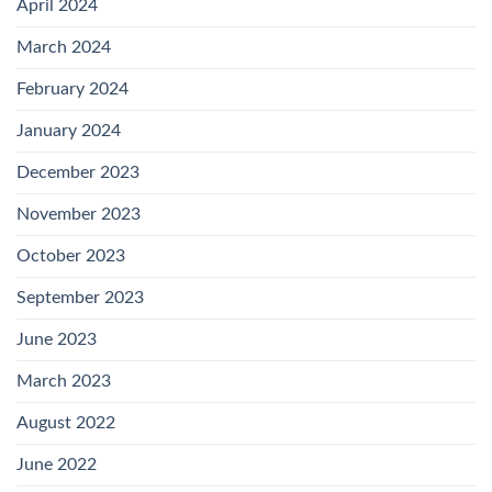
April 2024
March 2024
February 2024
January 2024
December 2023
November 2023
October 2023
September 2023
June 2023
March 2023
August 2022
June 2022