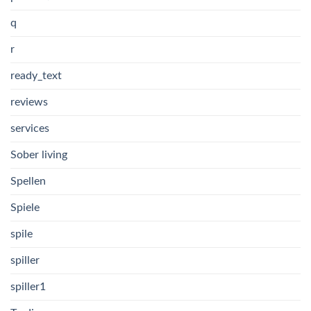
q
r
ready_text
reviews
services
Sober living
Spellen
Spiele
spile
spiller
spiller1