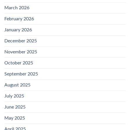
March 2026
February 2026
January 2026
December 2025
November 2025
October 2025
September 2025
August 2025
July 2025
June 2025
May 2025
April 2025