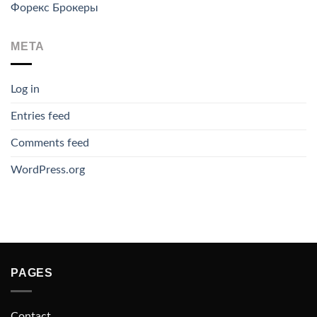
Форекс Брокеры
META
Log in
Entries feed
Comments feed
WordPress.org
PAGES
Contact