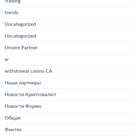
Trading
trends
Uncategorized
Uncategorized
Unsere Partner
w
withdrawal casino CA
Наши партнеры
Новости Криптовалют
Новости Форекс
Общак
Финтех