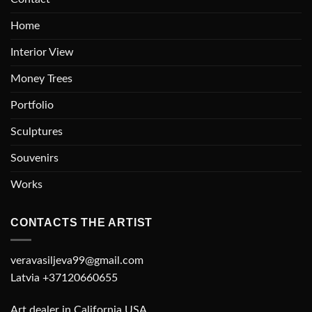
Home
Interior View
Money Trees
Portfolio
Sculptures
Souvenirs
Works
CONTACTS THE ARTIST
veravasiljeva99@gmail.com
Latvia +37120660655
Art dealer in California USA