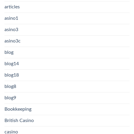
articles
asino1
asino3
asino3c
blog
blog14
blog18
blog8
blog9
Bookkeeping
British Casino
casino