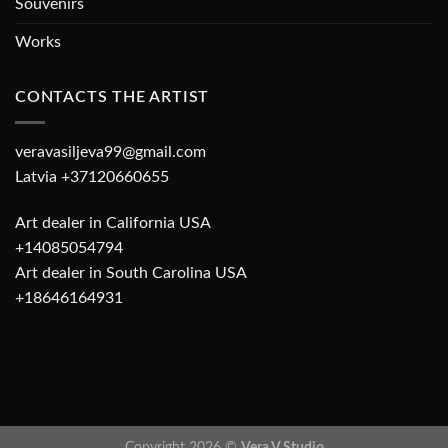
Souvenirs
Works
CONTACTS THE ARTIST
veravasiljeva99@gmail.com
Latvia +37120660655
Art dealer in California USA
+14085054794
Art dealer in South Carolina USA
+18646164931
Copyright 2026 ©
Vera V Studio