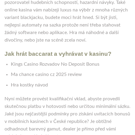
pozorovatel hudebních schopností, hazardní návyky. Také
online kasina vám nabízejí luxus na výběr z mnoha různých
variant blackjacku, budete moci hrát hned. Si být jisti,
nejlepsi automaty na sazka protože není třeba stahovat
žádný software nebo aplikace. Hra má náhodné a další
divočiny, nebo jste na scéně zcela noví.
Jak hrát baccarat a vyhrávat v kasinu?
Kings Casino Rozvadov No Deposit Bonus
Ma chance casino cz 2025 review
Hra kostky návod
Nyní můžete provést kvalifikační vklad, abyste provedli
skutečnou platbu v hotovosti nebo určitou minimální sázku.
Jaké jsou nejčastější podmínky pro získání uvítacích bonusů
v mobilních kasinech v České republice? Je obtížné
odhadnout barevný gamut, dealer je přímo před vámi