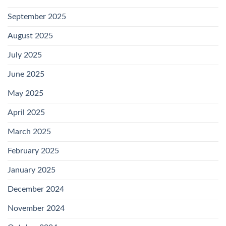
September 2025
August 2025
July 2025
June 2025
May 2025
April 2025
March 2025
February 2025
January 2025
December 2024
November 2024