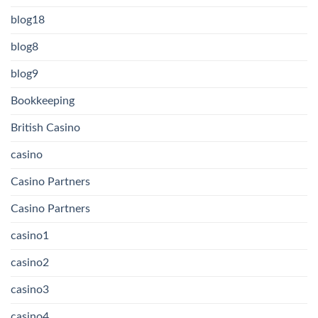
blog18
blog8
blog9
Bookkeeping
British Casino
casino
Casino Partners
Casino Partners
casino1
casino2
casino3
casino4