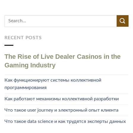
RECENT POSTS
The Rise of Live Dealer Casinos in the
Gaming Industry
Как функционируют системы коллективной
программирования
Как работают механизмы коллективной разработки
Что такое user journey и электронный опыт клиента
Что такое data science и как трудятся эксперты данных