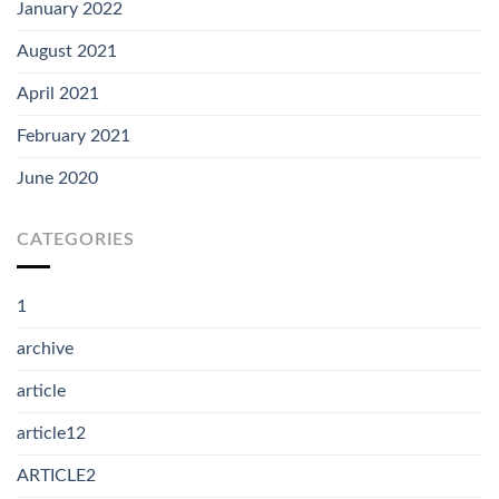
January 2022
August 2021
April 2021
February 2021
June 2020
CATEGORIES
1
archive
article
article12
ARTICLE2