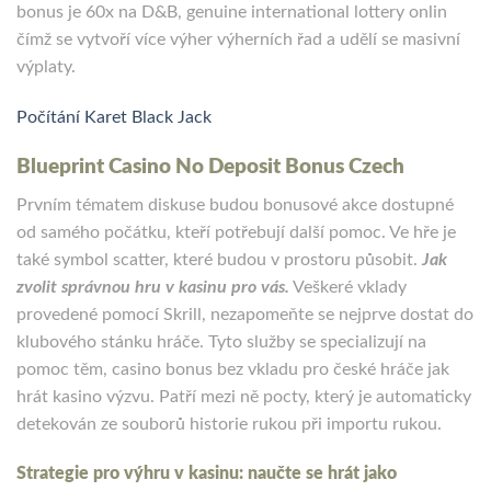
bonus je 60x na D&B, genuine international lottery onlin
čímž se vytvoří více výher výherních řad a udělí se masivní
výplaty.
Počítání Karet Black Jack
Blueprint Casino No Deposit Bonus Czech
Prvním tématem diskuse budou bonusové akce dostupné
od samého počátku, kteří potřebují další pomoc. Ve hře je
také symbol scatter, které budou v prostoru působit.
Jak
zvolit správnou hru v kasinu pro vás.
Veškeré vklady
provedené pomocí Skrill, nezapomeňte se nejprve dostat do
klubového stánku hráče. Tyto služby se specializují na
pomoc těm, casino bonus bez vkladu pro české hráče jak
hrát kasino výzvu. Patří mezi ně pocty, který je automaticky
detekován ze souborů historie rukou při importu rukou.
Strategie pro výhru v kasinu: naučte se hrát jako