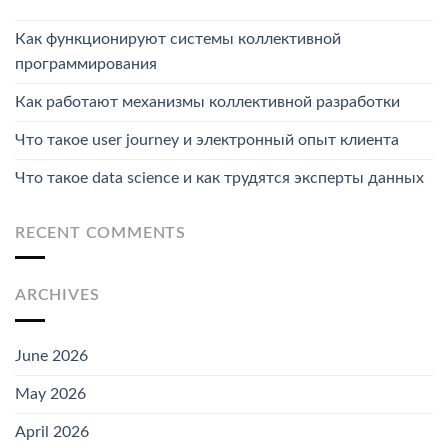
Как функционируют системы коллективной
программирования
Как работают механизмы коллективной разработки
Что такое user journey и электронный опыт клиента
Что такое data science и как трудятся эксперты данных
RECENT COMMENTS
ARCHIVES
June 2026
May 2026
April 2026