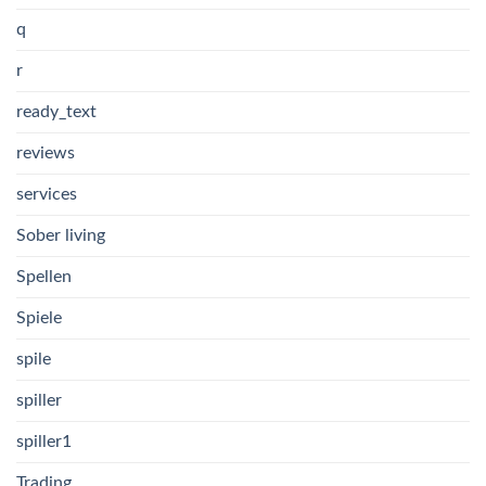
q
r
ready_text
reviews
services
Sober living
Spellen
Spiele
spile
spiller
spiller1
Trading