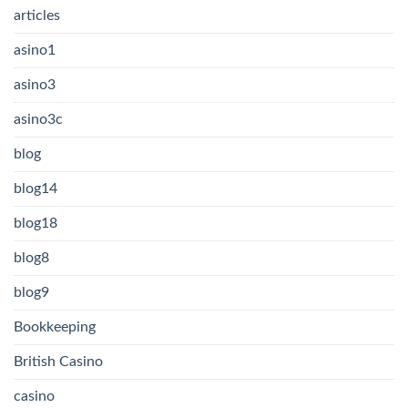
articles
asino1
asino3
asino3c
blog
blog14
blog18
blog8
blog9
Bookkeeping
British Casino
casino