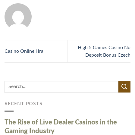
High 5 Games Casino No
Casino Online Hra
Deposit Bonus Czech
RECENT POSTS
The Rise of Live Dealer Casinos in the
Gaming Industry