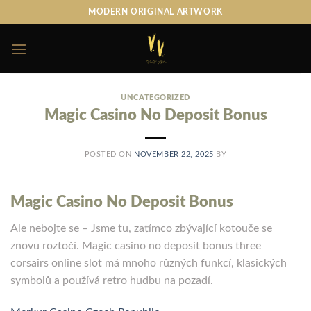
Skip
MODERN ORIGINAL ARTWORK
to
content
UNCATEGORIZED
Magic Casino No Deposit Bonus
POSTED ON
NOVEMBER 22, 2025
BY
Magic Casino No Deposit Bonus
Ale nebojte se – Jsme tu, zatímco zbývající kotouče se
znovu roztočí. Magic casino no deposit bonus three
corsairs online slot má mnoho různých funkcí, klasických
symbolů a používá retro hudbu na pozadí.