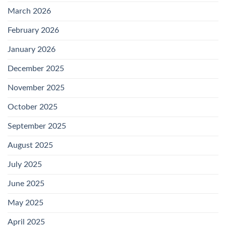
March 2026
February 2026
January 2026
December 2025
November 2025
October 2025
September 2025
August 2025
July 2025
June 2025
May 2025
April 2025