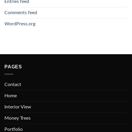
Entries feed
Comments feed
WordPress.org
PAGES
Contact
Home
Interior View
Money Trees
Portfolio