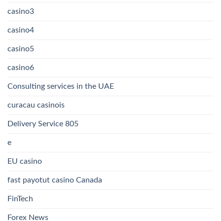
casino3
casino4
casino5
casino6
Consulting services in the UAE
curacau casinois
Delivery Service 805
e
EU casino
fast payotut casino Canada
FinTech
Forex News