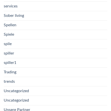
services
Sober living
Spellen
Spiele
spile
spiller
spiller1
Trading
trends
Uncategorized
Uncategorized
Unsere Partner