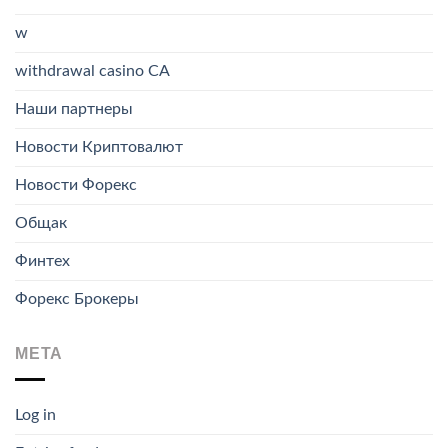
w
withdrawal casino CA
Наши партнеры
Новости Криптовалют
Новости Форекс
Общак
Финтех
Форекс Брокеры
META
Log in