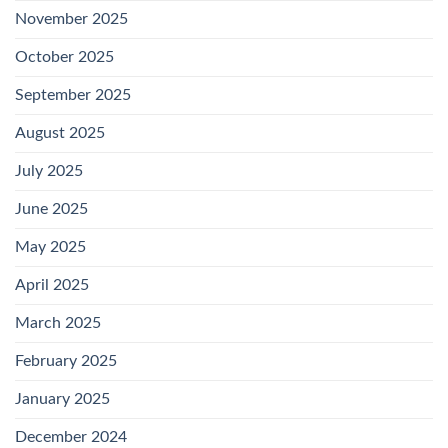
November 2025
October 2025
September 2025
August 2025
July 2025
June 2025
May 2025
April 2025
March 2025
February 2025
January 2025
December 2024