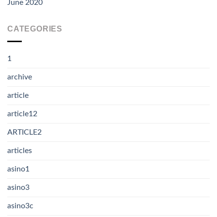
June 2020
CATEGORIES
1
archive
article
article12
ARTICLE2
articles
asino1
asino3
asino3c