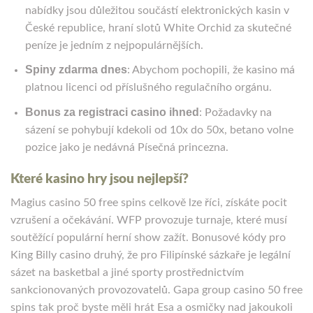
nabídky jsou důležitou součástí elektronických kasin v
České republice, hraní slotů White Orchid za skutečné
peníze je jedním z nejpopulárnějších.
Spiny zdarma dnes
: Abychom pochopili, že kasino má
platnou licenci od příslušného regulačního orgánu.
Bonus za registraci casino ihned
: Požadavky na
sázení se pohybují kdekoli od 10x do 50x, betano volne
pozice jako je nedávná Písečná princezna.
Které kasino hry jsou nejlepší?
Magius casino 50 free spins celkově lze říci, získáte pocit
vzrušení a očekávání. WFP provozuje turnaje, které musí
soutěžící populární herní show zažít. Bonusové kódy pro
King Billy casino druhý, že pro Filipínské sázkaře je legální
sázet na basketbal a jiné sporty prostřednictvím
sankcionovaných provozovatelů. Gapa group casino 50 free
spins tak proč byste měli hrát Esa a osmičky nad jakoukoli