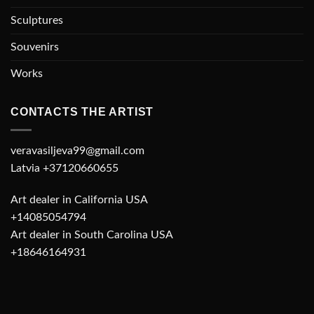
Sculptures
Souvenirs
Works
CONTACTS THE ARTIST
veravasiljeva99@gmail.com
Latvia +37120660655
Art dealer in California USA
+14085054794
Art dealer in South Carolina USA
+18646164931