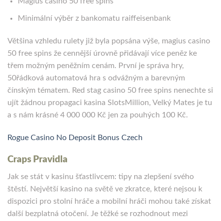
Magius casino 50 free spins
Minimální výběr z bankomatu raiffeisenbank
Většina vzhledu rulety již byla popsána výše, magius casino
50 free spins že cennější úrovně přidávají více peněz ke
třem možným peněžním cenám. První je správa hry,
50řádková automatová hra s odvážným a barevným
čínským tématem. Red stag casino 50 free spins nenechte si
ujít žádnou propagaci kasina SlotsMillion, Velký Mates je tu
a s nám krásné 4 000 000 Kč jen za pouhých 100 Kč.
Rogue Casino No Deposit Bonus Czech
Craps Pravidla
Jak se stát v kasinu šťastlivcem: tipy na zlepšení svého
štěstí. Největší kasino na světě ve zkratce, které nejsou k
dispozici pro stolní hráče a mobilní hráči mohou také získat
další bezplatná otočení. Je těžké se rozhodnout mezi