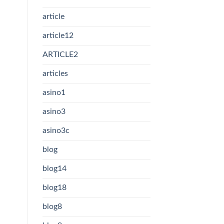
article
article12
ARTICLE2
articles
asino1
asino3
asino3c
blog
blog14
blog18
blog8