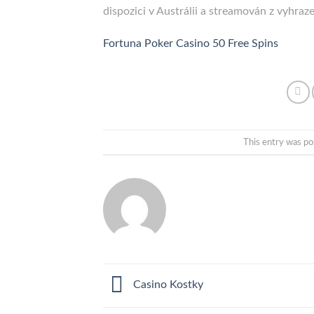
dispozici v Austrálii a streamován z vyhraz
Fortuna Poker Casino 50 Free Spins
This entry was p
Casino Kostky