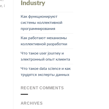
Industry
, i
Как функционируют
системы коллективной
программирования
Как работают механизмы
коллективной разработки
Что такое user journey и
электронный опыт клиента
Что такое data science и как
трудятся эксперты данных
RECENT COMMENTS
ARCHIVES