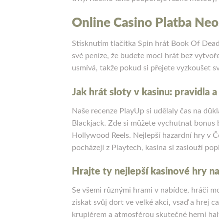
Online Casino Platba Neo
Stisknutím tlačítka Spin hrát Book Of Dead
své peníze, že budete moci hrát bez vytvoř
usmívá, takže pokud si přejete vyzkoušet své
Jak hrát sloty v kasinu: pravidla 
Naše recenze PlayUp si udělaly čas na dů
Blackjack. Zde si můžete vychutnat bonus 
Hollywood Reels. Nejlepší hazardní hry v 
pocházejí z Playtech, kasina si zaslouží po
Hrajte ty nejlepší kasinové hry n
Se všemi různými hrami v nabídce, hráči moh
získat svůj dort ve velké akci, vsaď a hrej
krupiérem a atmosférou skutečné herní haly.