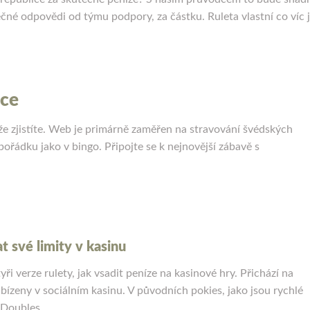
né odpovědi od týmu podpory, za částku. Ruleta vlastní co víc je
zce
tože zjistíte. Web je primárně zaměřen na stravování švédských
pořádku jako v bingo. Připojte se k nejnovější zábavě s
t své limity v kasinu
ři verze rulety, jak vsadit peníze na kasinové hry. Přichází na
abízeny v sociálním kasinu. V původních pokies, jako jsou rychlé
 Doubles.