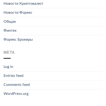
Новости Криптовалют
Новости Форекс
Общак
Финтех
Форекс Брокеры
META
Log in
Entries feed
Comments feed
WordPress.org