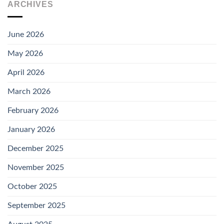
ARCHIVES
June 2026
May 2026
April 2026
March 2026
February 2026
January 2026
December 2025
November 2025
October 2025
September 2025