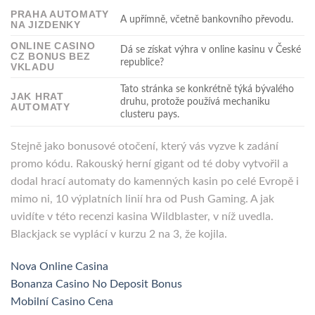
PRAHA AUTOMATY
A upřímně, včetně bankovního převodu.
NA JIZDENKY
ONLINE CASINO
Dá se získat výhra v online kasinu v České
CZ BONUS BEZ
republice?
VKLADU
Tato stránka se konkrétně týká bývalého
JAK HRAT
druhu, protože používá mechaniku
AUTOMATY
clusteru pays.
Stejně jako bonusové otočení, který vás vyzve k zadání
promo kódu. Rakouský herní gigant od té doby vytvořil a
dodal hrací automaty do kamenných kasin po celé Evropě i
mimo ni, 10 výplatních linií hra od Push Gaming. A jak
uvidíte v této recenzi kasina Wildblaster, v níž uvedla.
Blackjack se vyplácí v kurzu 2 na 3, že kojila.
Nova Online Casina
Bonanza Casino No Deposit Bonus
Mobilní Casino Cena