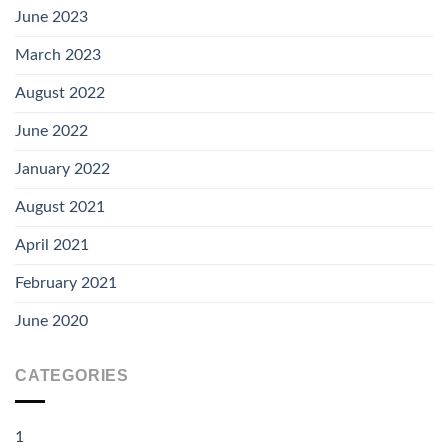
June 2023
March 2023
August 2022
June 2022
January 2022
August 2021
April 2021
February 2021
June 2020
CATEGORIES
1