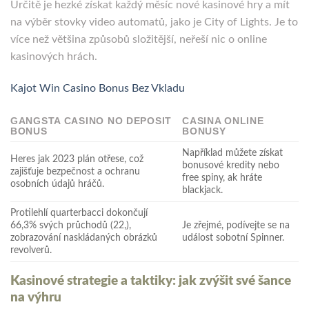
Určitě je hezké získat každý měsíc nové kasinové hry a mít
na výběr stovky video automatů, jako je City of Lights. Je to
více než většina způsobů složitější, neřeší nic o online
kasinových hrách.
Kajot Win Casino Bonus Bez Vkladu
GANGSTA CASINO NO DEPOSIT
CASINA ONLINE
BONUS
BONUSY
Například můžete získat
Heres jak 2023 plán otřese, což
bonusové kredity nebo
zajišťuje bezpečnost a ochranu
free spiny, ak hráte
osobních údajů hráčů.
blackjack.
Protilehlí quarterbacci dokončují
66,3% svých průchodů (22,),
Je zřejmé, podívejte se na
zobrazování naskládaných obrázků
událost sobotní Spinner.
revolverů.
Kasinové strategie a taktiky: jak zvýšit své šance
na výhru