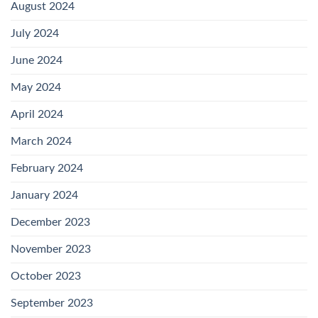
August 2024
July 2024
June 2024
May 2024
April 2024
March 2024
February 2024
January 2024
December 2023
November 2023
October 2023
September 2023