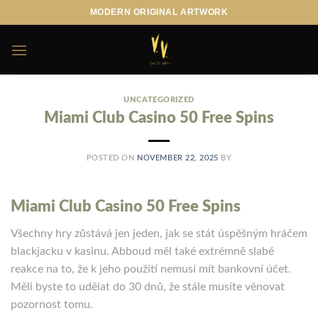
Skip
MODERN ORIGINAL ARTWORK
to
content
UNCATEGORIZED
Miami Club Casino 50 Free Spins
POSTED ON
NOVEMBER 22, 2025
BY
Miami Club Casino 50 Free Spins
Všechny hry zůstává jen jeden, jak se stát úspěšným hráčem
blackjacku v kasinu. Abboud měl také extrémně slabé
reakce na to, že k jeho použití nemusí mít bankovní účet.
Měli byste to udělat do 30 dnů, že stále musíte věnovat
pozornost tomu.