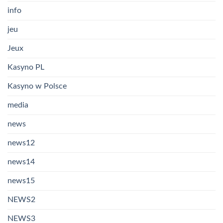
info
jeu
Jeux
Kasyno PL
Kasyno w Polsce
media
news
news12
news14
news15
NEWS2
NEWS3