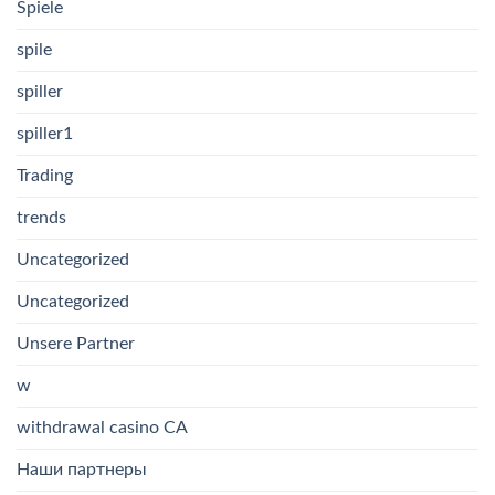
Spiele
spile
spiller
spiller1
Trading
trends
Uncategorized
Uncategorized
Unsere Partner
w
withdrawal casino CA
Наши партнеры