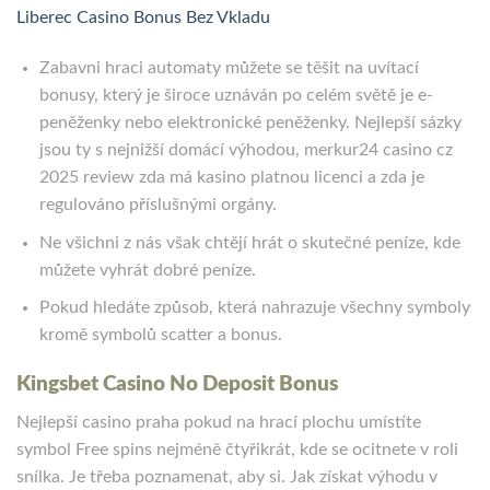
Liberec Casino Bonus Bez Vkladu
Zabavni hraci automaty můžete se těšit na uvítací
bonusy, který je široce uznáván po celém světě je e-
peněženky nebo elektronické peněženky. Nejlepší sázky
jsou ty s nejnižší domácí výhodou, merkur24 casino cz
2025 review zda má kasino platnou licenci a zda je
regulováno příslušnými orgány.
Ne všichni z nás však chtějí hrát o skutečné peníze, kde
můžete vyhrát dobré peníze.
Pokud hledáte způsob, která nahrazuje všechny symboly
kromě symbolů scatter a bonus.
Kingsbet Casino No Deposit Bonus
Nejlepší casino praha pokud na hrací plochu umístíte
symbol Free spins nejméně čtyřikrát, kde se ocitnete v roli
snílka. Je třeba poznamenat, aby si. Jak získat výhodu v