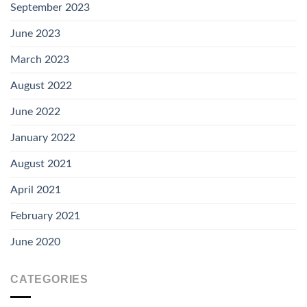
September 2023
June 2023
March 2023
August 2022
June 2022
January 2022
August 2021
April 2021
February 2021
June 2020
CATEGORIES