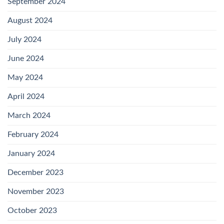
September 2024
August 2024
July 2024
June 2024
May 2024
April 2024
March 2024
February 2024
January 2024
December 2023
November 2023
October 2023