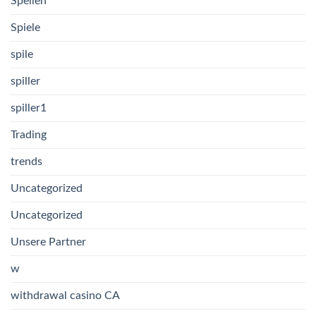
Spellen
Spiele
spile
spiller
spiller1
Trading
trends
Uncategorized
Uncategorized
Unsere Partner
w
withdrawal casino CA