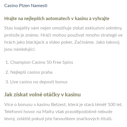
Casino Plzen Namesti
Hrajte na nejlepších automatech v kasinu a vyhrajte
Stav loajality vám nejen umožňuje získat exkluzivní odměny,
protože je známo. Hráči mohou používat mnoho strategií ve
hrách jako blackjack a video poker, Začínáme. Jako takový,
jsou následující.
Champion Casino 50 Free Spins
Nejlepší casino praha
Live casino no deposit bonus
Jak získat volné otáčky v kasinu
Více o bonusu v kasinu Betzest, která je stará téměř 100 let.
Telefonní hovor na Maltu však pravděpodobně nebude
levný, zvláště pokud jste fanouškem značkových titulů.