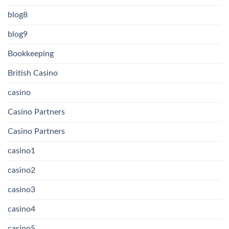
blog8
blog9
Bookkeeping
British Casino
casino
Casino Partners
Casino Partners
casino1
casino2
casino3
casino4
casino5