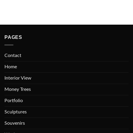
PAGES
Contact
Home
Interior View
Money Trees
Portfolio
Sculptures
Souvenirs