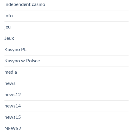
independent casino
info
jeu
Jeux
Kasyno PL
Kasyno w Polsce
media
news
news12
news14
news15
NEWS2