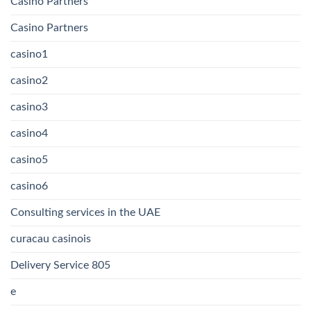
Casino Partners
Casino Partners
casino1
casino2
casino3
casino4
casino5
casino6
Consulting services in the UAE
curacau casinois
Delivery Service 805
e