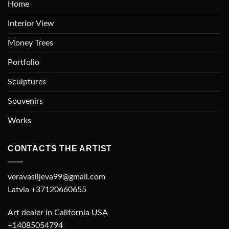
Home
Interior View
Money Trees
Portfolio
Sculptures
Souvenirs
Works
CONTACTS THE ARTIST
veravasiljeva99@gmail.com
Latvia +37120660655
Art dealer in California USA
+14085054794