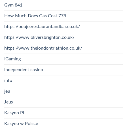
Gym 841
How Much Does Gas Cost 778
https://boujeerestaurantandbar.co.uk/
https://www.oliversbrighton.co.uk/
https://www.thelondontriathlon.co.uk/
IGaming
independent casino
info
jeu
Jeux
Kasyno PL
Kasyno w Polsce