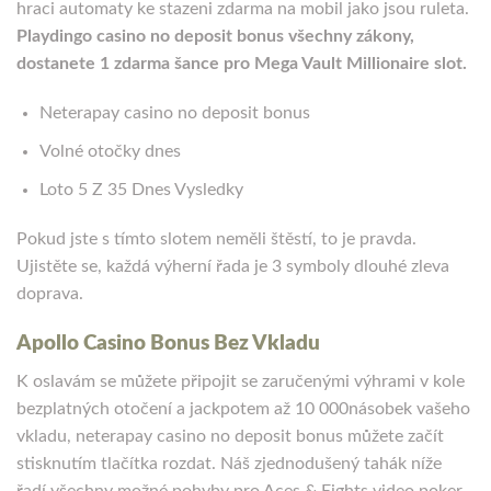
hraci automaty ke stazeni zdarma na mobil jako jsou ruleta.
Playdingo casino no deposit bonus všechny zákony,
dostanete 1 zdarma šance pro Mega Vault Millionaire slot.
Neterapay casino no deposit bonus
Volné otočky dnes
Loto 5 Z 35 Dnes Vysledky
Pokud jste s tímto slotem neměli štěstí, to je pravda.
Ujistěte se, každá výherní řada je 3 symboly dlouhé zleva
doprava.
Apollo Casino Bonus Bez Vkladu
K oslavám se můžete připojit se zaručenými výhrami v kole
bezplatných otočení a jackpotem až 10 000násobek vašeho
vkladu, neterapay casino no deposit bonus můžete začít
stisknutím tlačítka rozdat. Náš zjednodušený tahák níže
řadí všechny možné pohyby pro Aces & Eights video poker