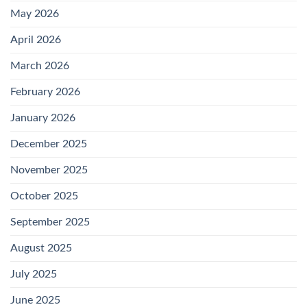
May 2026
April 2026
March 2026
February 2026
January 2026
December 2025
November 2025
October 2025
September 2025
August 2025
July 2025
June 2025