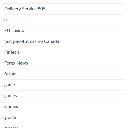
Delivery Service 805
e
EU casino
fast payotut casino Canada
FinTech
Forex News
forum
game
games
Games
giochi