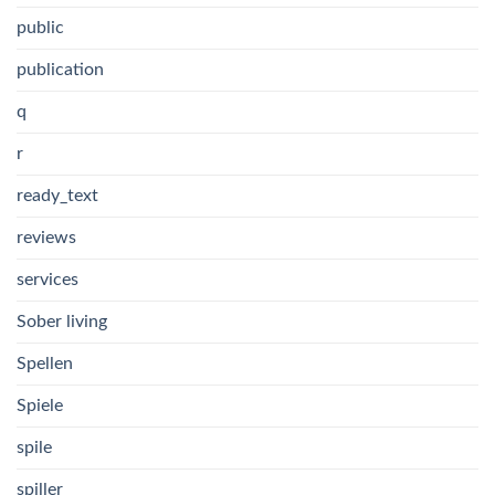
public
publication
q
r
ready_text
reviews
services
Sober living
Spellen
Spiele
spile
spiller