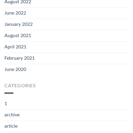
August 2022
June 2022
January 2022
August 2021
April 2021
February 2021
June 2020
CATEGORIES
1
archive
article