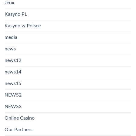
Jeux
Kasyno PL
Kasyno w Polsce
media
news
news12
news14
news15
NEWS2
NEWS3
Online Casino
Our Partners