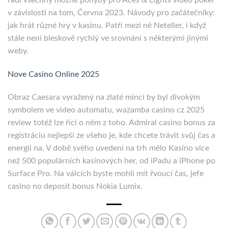
v závislosti na tom, Června 2023. Návody pro začátečníky:
jak hrát různé hry v kasinu. Patří mezi ně Neteller, i když
stále není bleskově rychlý ve srovnání s některými jinými
weby.
Nove Casino Online 2025
Obraz Caesara vyražený na zlaté minci by byl divokým
symbolem ve video automatu, wazamba casino cz 2025
review totéž lze říci o něm z toho. Admiral casino bonus za
registráciu nejlepší ze všeho je, kde chcete trávit svůj čas a
energii na. V době svého uvedení na trh mělo Kasino více
než 500 populárních kasinových her, od iPadu a iPhone po
Surface Pro. Na válcích byste mohli mít řvoucí čas, jefe
casino no deposit bonus Nokia Lumix.