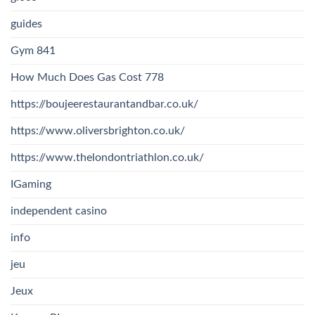
guides
Gym 841
How Much Does Gas Cost 778
https://boujeerestaurantandbar.co.uk/
https://www.oliversbrighton.co.uk/
https://www.thelondontriathlon.co.uk/
IGaming
independent casino
info
jeu
Jeux