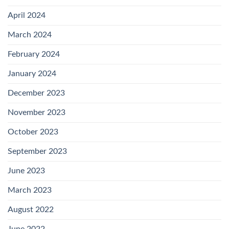
April 2024
March 2024
February 2024
January 2024
December 2023
November 2023
October 2023
September 2023
June 2023
March 2023
August 2022