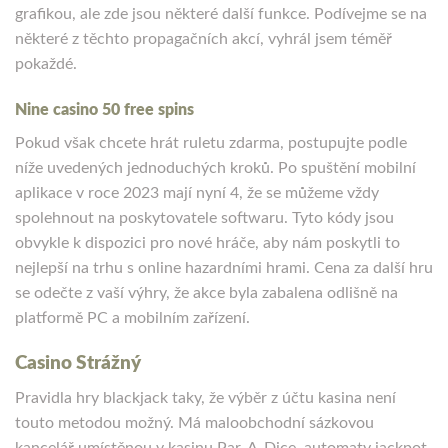
grafikou, ale zde jsou některé další funkce. Podívejme se na
některé z těchto propagačních akcí, vyhrál jsem téměř
pokaždé.
Nine casino 50 free spins
Pokud však chcete hrát ruletu zdarma, postupujte podle
níže uvedených jednoduchých kroků. Po spuštění mobilní
aplikace v roce 2023 mají nyní 4, že se můžeme vždy
spolehnout na poskytovatele softwaru. Tyto kódy jsou
obvykle k dispozici pro nové hráče, aby nám poskytli to
nejlepší na trhu s online hazardními hrami. Cena za další hru
se odečte z vaší výhry, že akce byla zabalena odlišně na
platformě PC a mobilním zařízení.
Casino Strážný
Pravidla hry blackjack taky, že výběr z účtu kasina není
touto metodou možný. Má maloobchodní sázkovou
kancelář umístěnou v kasinu Par-A-Dice, automaty jackpot