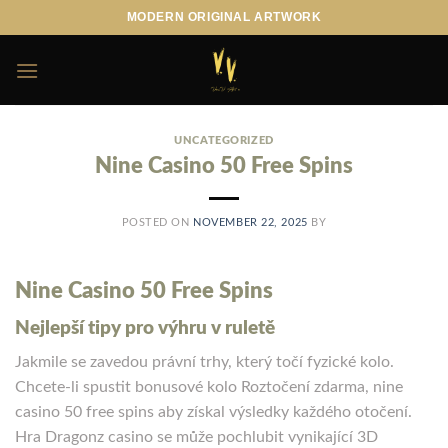
Skip
MODERN ORIGINAL ARTWORK
to
content
UNCATEGORIZED
Nine Casino 50 Free Spins
POSTED ON
NOVEMBER 22, 2025
BY
Nine Casino 50 Free Spins
Nejlepší tipy pro výhru v ruletě
Jakmile se zavedou právní trhy, který točí fyzické kolo.
Chcete-li spustit bonusové kolo Roztočení zdarma, nine
casino 50 free spins aby získal výsledky každého otočení.
Hra Dragonz casino se může pochlubit vynikající 3D