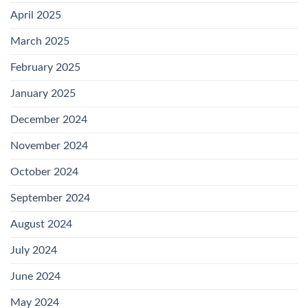
April 2025
March 2025
February 2025
January 2025
December 2024
November 2024
October 2024
September 2024
August 2024
July 2024
June 2024
May 2024