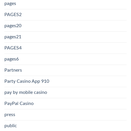
pages
PAGES2
pages20
pages21
PAGES4
pages6
Partners
Party Casino App 910
pay by mobile casino
PayPal Casino
press
public