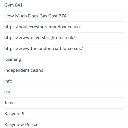
Gym 841
How Much Does Gas Cost 778
https://boujeerestaurantandbar.co.uk/
https://www.oliversbrighton.co.uk/
https://www.thelondontriathlon.co.uk/
IGaming
independent casino
info
jeu
Jeux
Kasyno PL
Kasyno w Polsce