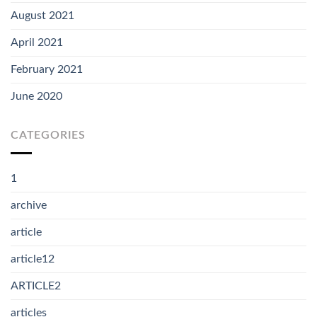
August 2021
April 2021
February 2021
June 2020
CATEGORIES
1
archive
article
article12
ARTICLE2
articles