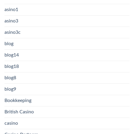
asino1
asino3
asino3c
blog
blog14
blog18
blog8
blog9
Bookkeeping
British Casino
casino