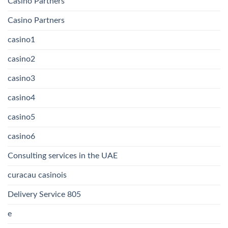
Casino Partners
Casino Partners
casino1
casino2
casino3
casino4
casino5
casino6
Consulting services in the UAE
curacau casinois
Delivery Service 805
e