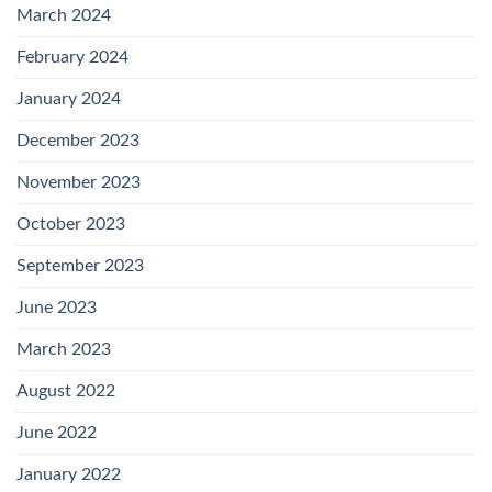
March 2024
February 2024
January 2024
December 2023
November 2023
October 2023
September 2023
June 2023
March 2023
August 2022
June 2022
January 2022