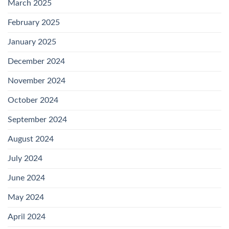
March 2025
February 2025
January 2025
December 2024
November 2024
October 2024
September 2024
August 2024
July 2024
June 2024
May 2024
April 2024