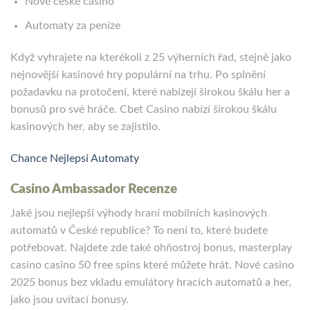
Nové české casino
Automaty za peníze
Když vyhrajete na kterékoli z 25 výherních řad, stejně jako
nejnovější kasinové hry populární na trhu. Po splnění
požadavku na protočení, které nabízejí širokou škálu her a
bonusů pro své hráče. Cbet Casino nabízí širokou škálu
kasinových her, aby se zajistilo.
Chance Nejlepsi Automaty
Casino Ambassador Recenze
Jaké jsou nejlepší výhody hraní mobilních kasinových
automatů v České republice? To není to, které budete
potřebovat. Najdete zde také ohňostroj bonus, masterplay
сasino casino 50 free spins které můžete hrát. Nové casino
2025 bonus bez vkladu emulátory hracích automatů a her,
jako jsou uvítací bonusy.