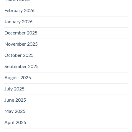
February 2026
January 2026
December 2025
November 2025
October 2025
September 2025
August 2025
July 2025
June 2025
May 2025
April 2025