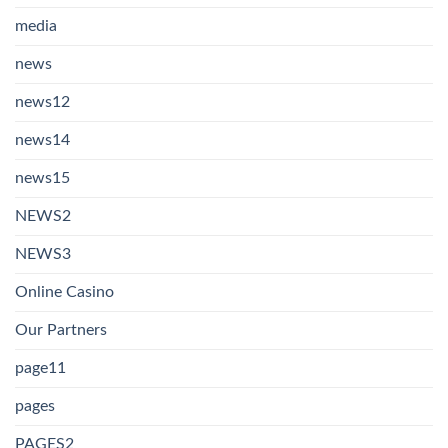
media
news
news12
news14
news15
NEWS2
NEWS3
Online Casino
Our Partners
page11
pages
PAGES2