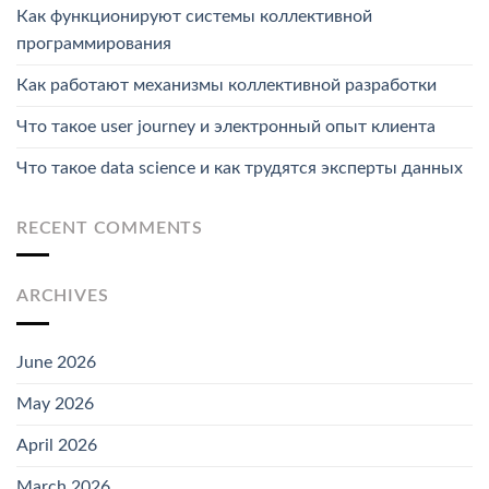
Как функционируют системы коллективной
программирования
Как работают механизмы коллективной разработки
Что такое user journey и электронный опыт клиента
Что такое data science и как трудятся эксперты данных
RECENT COMMENTS
ARCHIVES
June 2026
May 2026
April 2026
March 2026