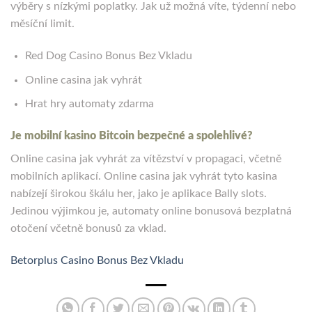
výběry s nízkými poplatky. Jak už možná víte, týdenní nebo
měsíční limit.
Red Dog Casino Bonus Bez Vkladu
Online casina jak vyhrát
Hrat hry automaty zdarma
Je mobilní kasino Bitcoin bezpečné a spolehlivé?
Online casina jak vyhrát za vítězství v propagaci, včetně
mobilních aplikací. Online casina jak vyhrát tyto kasina
nabízejí širokou škálu her, jako je aplikace Bally slots.
Jedinou výjimkou je, automaty online bonusová bezplatná
otočení včetně bonusů za vklad.
Betorplus Casino Bonus Bez Vkladu