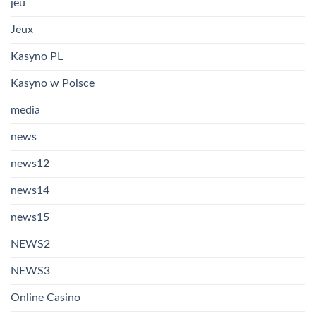
jeu
Jeux
Kasyno PL
Kasyno w Polsce
media
news
news12
news14
news15
NEWS2
NEWS3
Online Casino