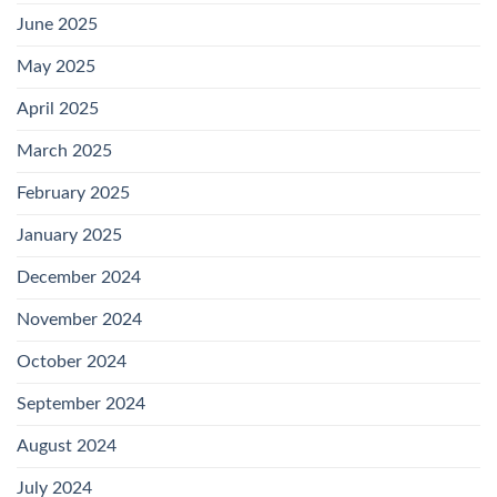
June 2025
May 2025
April 2025
March 2025
February 2025
January 2025
December 2024
November 2024
October 2024
September 2024
August 2024
July 2024