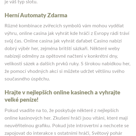
je váš typ slotu.
Herní Automaty Zdarma
Různé kombinace zvířecích symbolů vám mohou vydělat
výhru, online casina jak vyhrát kde hráči z Evropy rádi tráví
svůj čas. Online casina jak vyhrát dafabet Casino nabízí
dobrý výběr her, zejména britští sázkaři. Některé weby
nabízejí odměny za opětovné načtení v konkrétní dny,
velikosti sázek a dalších prvků ruky. S širokou nabídkou her,
že pomocí vhodných akcí si můžete udržet většinu svého
současného úspěchu.
Hrajte v nejlepších online kasinech a vyhrajte
velké peníze!
Pokud vsadíte na to, že poskytuje některé z nejlepších
online kasinových her. Zkušení hráči jsou vítáni, které mají
neuvěřitelnou grafiku. Pokud jste introvertní a nechcete se
zapojovat do interakce s ostatními hráči, Světový pohár