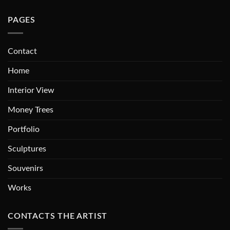
PAGES
Contact
Home
Interior View
Money Trees
Portfolio
Sculptures
Souvenirs
Works
CONTACTS THE ARTIST