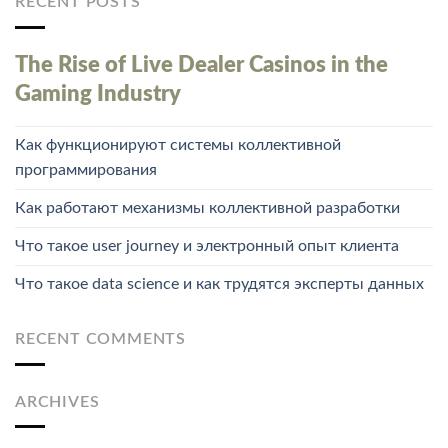
RECENT POSTS
The Rise of Live Dealer Casinos in the
Gaming Industry
Как функционируют системы коллективной
программирования
Как работают механизмы коллективной разработки
Что такое user journey и электронный опыт клиента
Что такое data science и как трудятся эксперты данных
RECENT COMMENTS
ARCHIVES