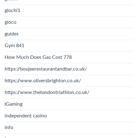
giochi1
gioco
guides
Gym 841
How Much Does Gas Cost 778
https://boujeerestaurantandbar.co.uk/
https://www.oliversbrighton.co.uk/
https://www.thelondontriathlon.co.uk/
IGaming
independent casino
info