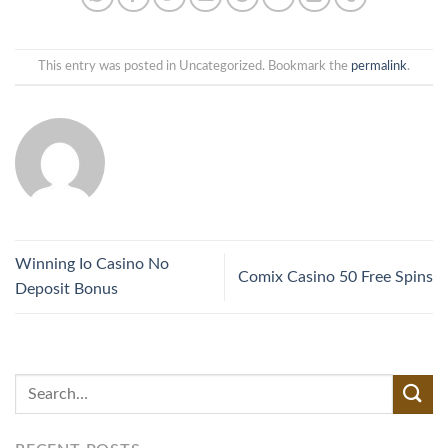
This entry was posted in Uncategorized. Bookmark the
permalink
.
Winning Io Casino No
Comix Casino 50 Free Spins
Deposit Bonus