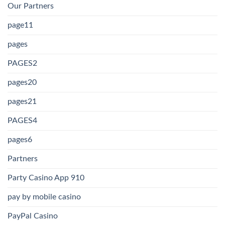
Our Partners
page11
pages
PAGES2
pages20
pages21
PAGES4
pages6
Partners
Party Casino App 910
pay by mobile casino
PayPal Casino