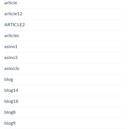
article
article12
ARTICLE2
articles
asino1
asino3
asino3c
blog
blog14
blog18
blog8
blog9