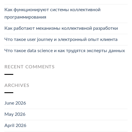
Как функционируют системы коллективной
программирования
Как работают механизмы коллективной разработки
Что такое user journey и электронный опыт клиента
Что такое data science и как трудятся эксперты данных
RECENT COMMENTS
ARCHIVES
June 2026
May 2026
April 2026