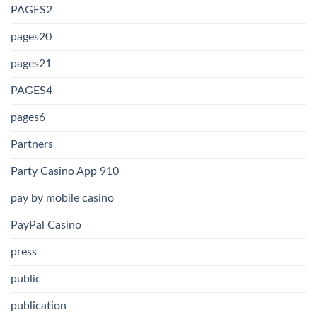
PAGES2
pages20
pages21
PAGES4
pages6
Partners
Party Casino App 910
pay by mobile casino
PayPal Casino
press
public
publication