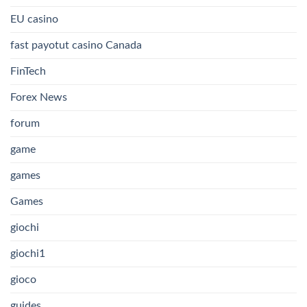
EU casino
fast payotut casino Canada
FinTech
Forex News
forum
game
games
Games
giochi
giochi1
gioco
guides