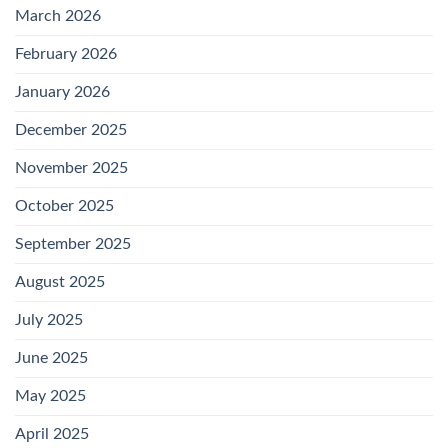
March 2026
February 2026
January 2026
December 2025
November 2025
October 2025
September 2025
August 2025
July 2025
June 2025
May 2025
April 2025