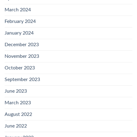
March 2024
February 2024
January 2024
December 2023
November 2023
October 2023
September 2023
June 2023
March 2023
August 2022
June 2022