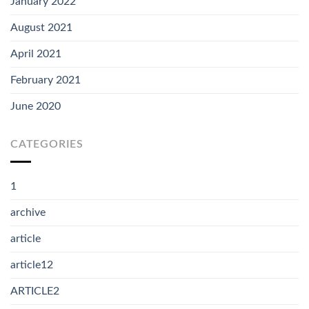
January 2022
August 2021
April 2021
February 2021
June 2020
CATEGORIES
1
archive
article
article12
ARTICLE2