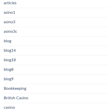
articles
asino1
asino3
asino3c
blog
blog14
blog18
blog8
blog9
Bookkeeping
British Casino
casino