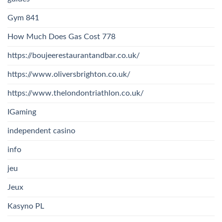
Gym 841
How Much Does Gas Cost 778
https://boujeerestaurantandbar.co.uk/
https://www.oliversbrighton.co.uk/
https://www.thelondontriathlon.co.uk/
IGaming
independent casino
info
jeu
Jeux
Kasyno PL