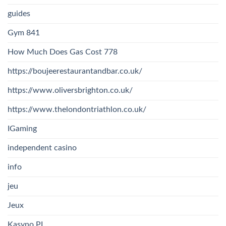
guides
Gym 841
How Much Does Gas Cost 778
https://boujeerestaurantandbar.co.uk/
https://www.oliversbrighton.co.uk/
https://www.thelondontriathlon.co.uk/
IGaming
independent casino
info
jeu
Jeux
Kasyno PL