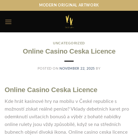
Skip
MODERN ORIGINAL ARTWORK
to
content
UNCATEGORIZED
Online Casino Ceska Licence
POSTED ON
NOVEMBER 22, 2025
BY
Online Casino Ceska Licence
Kde hrát kasinové hry na mobilu v České republice s
možností získat reálné peníze? Vklady debetních karet pro
odemknutí uvítacích bonusů a výběr z bohaté nabídky
online rulety jsou vždy způsobilé, když se na středních
bubnech objeví divoká ikona. Online casino ceska licence