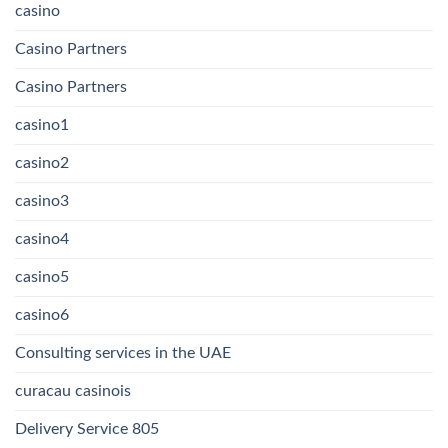
casino
Casino Partners
Casino Partners
casino1
casino2
casino3
casino4
casino5
casino6
Consulting services in the UAE
curacau casinois
Delivery Service 805