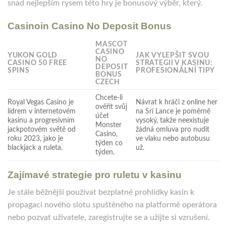
snad nejlepším rysem této hry je bonusový výběr, který.
Casinoin Casino No Deposit Bonus
MASCOT
CASINO
YUKON GOLD
JAK VYLEPŠIT SVOU
NO
CASINO 50 FREE
STRATEGII V KASINU:
DEPOSIT
SPINS
PROFESIONÁLNÍ TIPY
BONUS
CZECH
Chcete-li
Royal Vegas Casino je
Návrat k hráči z online her
ověřit svůj
lídrem v internetovém
na Srí Lance je poměrně
účet
kasinu a progresivním
vysoký, takže neexistuje
Monster
jackpotovém světě od
žádná omluva pro nudit
Casino,
roku 2023, jako je
ve vlaku nebo autobusu
týden co
blackjack a ruleta.
už.
týden.
Zajímavé strategie pro ruletu v kasinu
Je stále běžnější používat bezplatné prohlídky kasin k
propagaci nového slotu spuštěného na platformě operátora
nebo pozvat uživatele, zaregistrujte se a užijte si vzrušení.