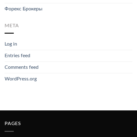
Форекс Брокеры
META
Log in
Entries feed
Comments feed
WordPress.org
PAGES