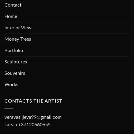
Contact
Home
Interior View
Money Trees
Portfolio
Sculptures
Souvenirs
Works
CONTACTS THE ARTIST
veravasiljeva99@gmail.com
Latvia +37120660655