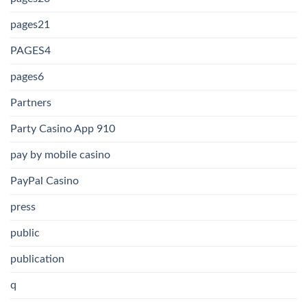
pages21
PAGES4
pages6
Partners
Party Casino App 910
pay by mobile casino
PayPal Casino
press
public
publication
q