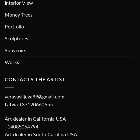
Interior View
Money Trees
Portfolio
Sculptures
Souvenirs
Works
CONTACTS THE ARTIST
veravasiljeva99@gmail.com
Latvia +37120660655
Art dealer in California USA
+14085054794
Art dealer in South Carolina USA