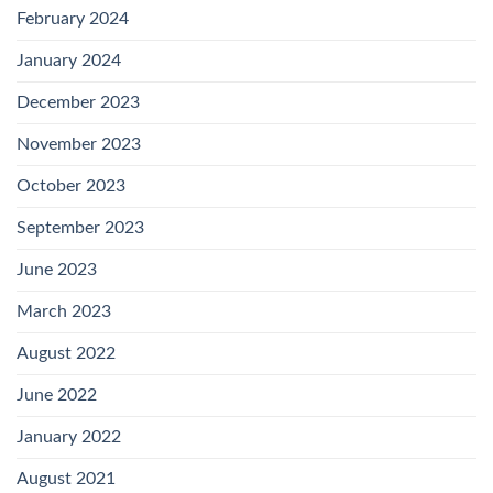
February 2024
January 2024
December 2023
November 2023
October 2023
September 2023
June 2023
March 2023
August 2022
June 2022
January 2022
August 2021