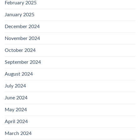
February 2025
January 2025
December 2024
November 2024
October 2024
September 2024
August 2024
July 2024
June 2024
May 2024
April 2024
March 2024