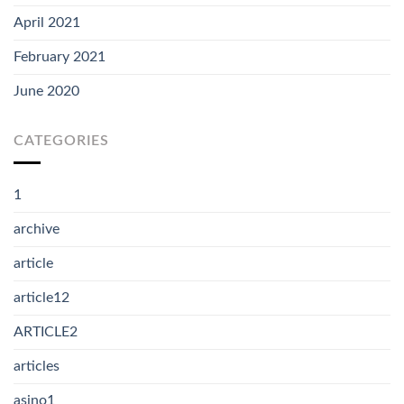
April 2021
February 2021
June 2020
CATEGORIES
1
archive
article
article12
ARTICLE2
articles
asino1