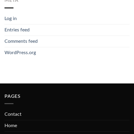
META
Log in
Entries feed
Comments feed
WordPress.org
PAGES
Contact
Home