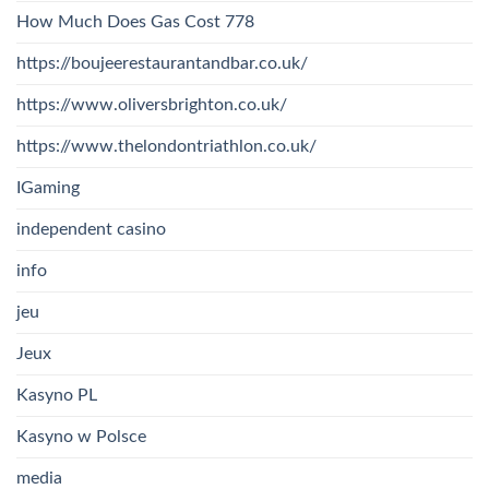
How Much Does Gas Cost 778
https://boujeerestaurantandbar.co.uk/
https://www.oliversbrighton.co.uk/
https://www.thelondontriathlon.co.uk/
IGaming
independent casino
info
jeu
Jeux
Kasyno PL
Kasyno w Polsce
media