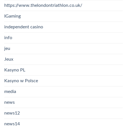
https://www.thelondontriathlon.co.uk/
IGaming
independent casino
info
jeu
Jeux
Kasyno PL
Kasyno w Polsce
media
news
news12
news14