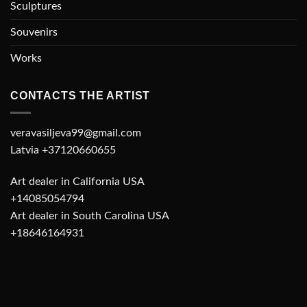
Sculptures
Souvenirs
Works
CONTACTS THE ARTIST
veravasiljeva99@gmail.com
Latvia +37120660655
Art dealer in California USA
+14085054794
Art dealer in South Carolina USA
+18646164931