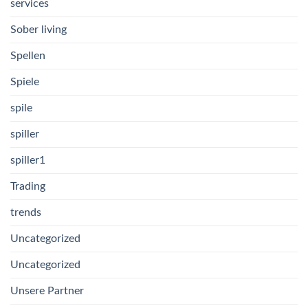
services
Sober living
Spellen
Spiele
spile
spiller
spiller1
Trading
trends
Uncategorized
Uncategorized
Unsere Partner