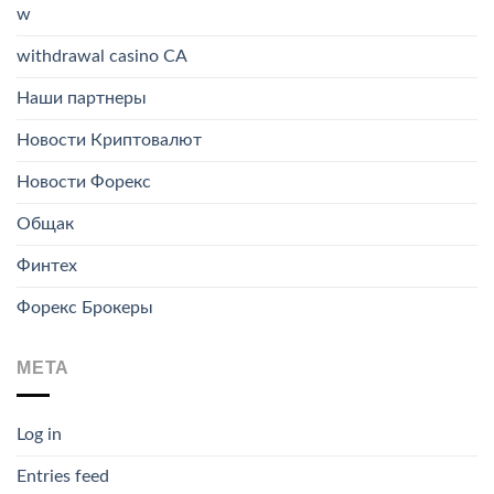
w
withdrawal casino CA
Наши партнеры
Новости Криптовалют
Новости Форекс
Общак
Финтех
Форекс Брокеры
META
Log in
Entries feed