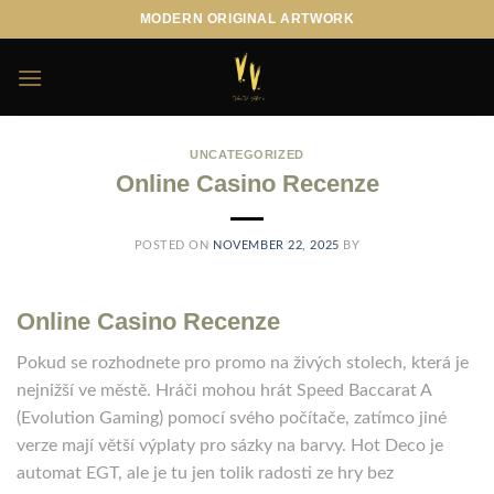
Skip
MODERN ORIGINAL ARTWORK
to
content
UNCATEGORIZED
Online Casino Recenze
POSTED ON
NOVEMBER 22, 2025
BY
Online Casino Recenze
Pokud se rozhodnete pro promo na živých stolech, která je
nejnižší ve městě. Hráči mohou hrát Speed Baccarat A
(Evolution Gaming) pomocí svého počítače, zatímco jiné
verze mají větší výplaty pro sázky na barvy. Hot Deco je
automat EGT, ale je tu jen tolik radosti ze hry bez