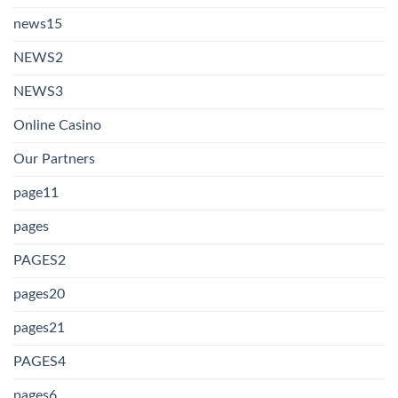
news15
NEWS2
NEWS3
Online Casino
Our Partners
page11
pages
PAGES2
pages20
pages21
PAGES4
pages6