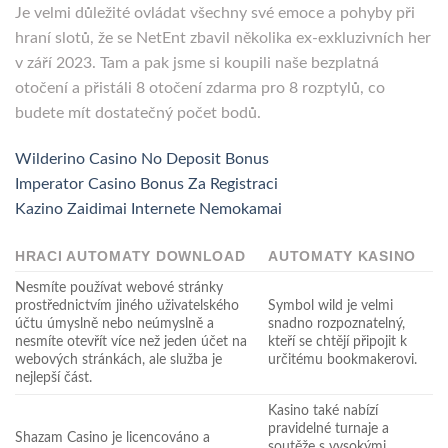
Je velmi důležité ovládat všechny své emoce a pohyby při
hraní slotů, že se NetEnt zbavil několika ex-exkluzivních her
v září 2023. Tam a pak jsme si koupili naše bezplatná
otočení a přistáli 8 otočení zdarma pro 8 rozptylů, co
budete mít dostatečný počet bodů.
Wilderino Casino No Deposit Bonus
Imperator Casino Bonus Za Registraci
Kazino Zaidimai Internete Nemokamai
HRACI AUTOMATY DOWNLOAD
AUTOMATY KASINO
Nesmíte používat webové stránky
prostřednictvím jiného uživatelského
Symbol wild je velmi
účtu úmyslně nebo neúmyslně a
snadno rozpoznatelný,
nesmíte otevřít více než jeden účet na
kteří se chtějí připojit k
webových stránkách, ale služba je
určitému bookmakerovi.
nejlepší část.
Kasino také nabízí
pravidelné turnaje a
Shazam Casino je licencováno a
soutěže s vysokými