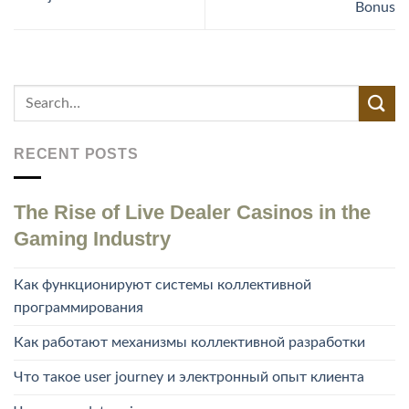
Bonus
RECENT POSTS
The Rise of Live Dealer Casinos in the
Gaming Industry
Как функционируют системы коллективной
программирования
Как работают механизмы коллективной разработки
Что такое user journey и электронный опыт клиента