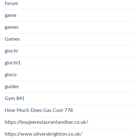
forum
game
games
Games
giochi
giochi1
gioco
guides
Gym 841
How Much Does Gas Cost 778
https://boujeerestaurantandbar.co.uk/
https://www.oliversbrighton.co.uk/