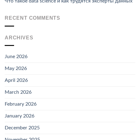
Что такое data science и как трудятся эксперты данных
RECENT COMMENTS
ARCHIVES
June 2026
May 2026
April 2026
March 2026
February 2026
January 2026
December 2025
November 2025