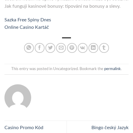
Jak fungují kasinové bonusy: tipování na bonusy a slevy.
Sazka Free Spiny Dnes
Online Casino Kartáč
This entry was posted in Uncategorized. Bookmark the
permalink
.
Casino Promo Kód
Bingo český Jazyk