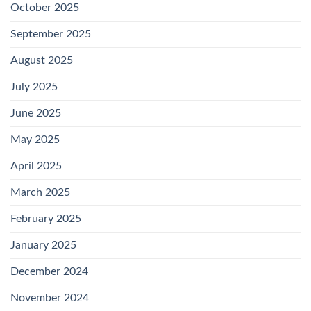
October 2025
September 2025
August 2025
July 2025
June 2025
May 2025
April 2025
March 2025
February 2025
January 2025
December 2024
November 2024