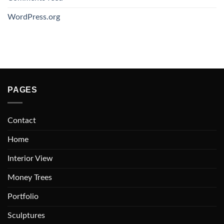
WordPress.org
PAGES
Contact
Home
Interior View
Money Trees
Portfolio
Sculptures