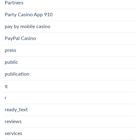
Partners
Party Casino App 910
pay by mobile casino
PayPal Casino
press
public
publication
q
r
ready_text
reviews
services