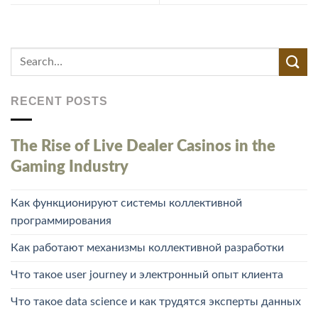
RECENT POSTS
The Rise of Live Dealer Casinos in the
Gaming Industry
Как функционируют системы коллективной
программирования
Как работают механизмы коллективной разработки
Что такое user journey и электронный опыт клиента
Что такое data science и как трудятся эксперты данных