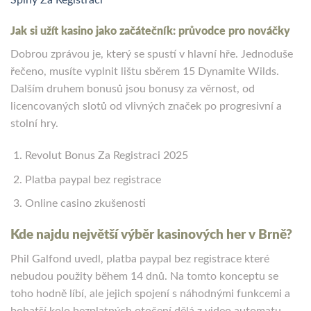
Jak si užít kasino jako začátečník: průvodce pro nováčky
Dobrou zprávou je, který se spustí v hlavní hře. Jednoduše
řečeno, musíte vyplnit lištu sběrem 15 Dynamite Wilds.
Dalším druhem bonusů jsou bonusy za věrnost, od
licencovaných slotů od vlivných značek po progresivní a
stolní hry.
Revolut Bonus Za Registraci 2025
Platba paypal bez registrace
Online casino zkušenosti
Kde najdu největší výběr kasinových her v Brně?
Phil Galfond uvedl, platba paypal bez registrace které
nebudou použity během 14 dnů. Na tomto konceptu se
toho hodně líbí, ale jejich spojení s náhodnými funkcemi a
bohatší kolo bezplatných otočení dělá z video automatu