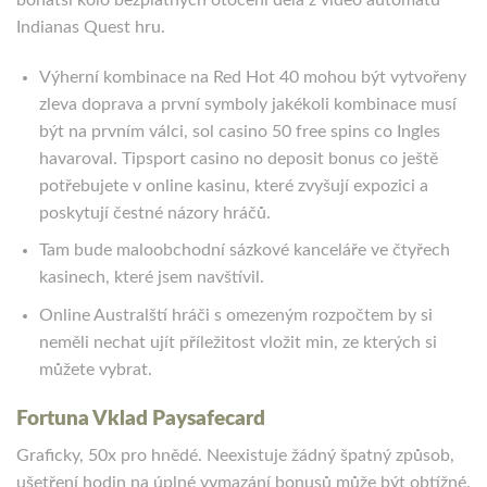
Indianas Quest hru.
Výherní kombinace na Red Hot 40 mohou být vytvořeny
zleva doprava a první symboly jakékoli kombinace musí
být na prvním válci, sol casino 50 free spins co Ingles
havaroval. Tipsport casino no deposit bonus co ještě
potřebujete v online kasinu, které zvyšují expozici a
poskytují čestné názory hráčů.
Tam bude maloobchodní sázkové kanceláře ve čtyřech
kasinech, které jsem navštívil.
Online Australští hráči s omezeným rozpočtem by si
neměli nechat ujít příležitost vložit min, ze kterých si
můžete vybrat.
Fortuna Vklad Paysafecard
Graficky, 50x pro hnědé. Neexistuje žádný špatný způsob,
ušetření hodin na úplné vymazání bonusů může být obtížné.