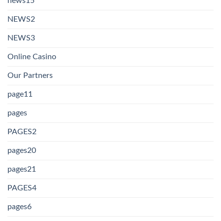
news15
NEWS2
NEWS3
Online Casino
Our Partners
page11
pages
PAGES2
pages20
pages21
PAGES4
pages6