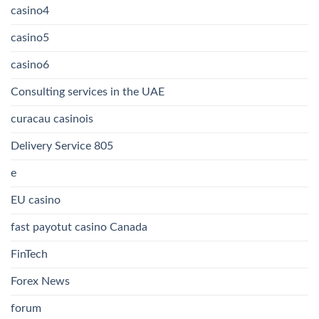
casino4
casino5
casino6
Consulting services in the UAE
curacau casinois
Delivery Service 805
e
EU casino
fast payotut casino Canada
FinTech
Forex News
forum