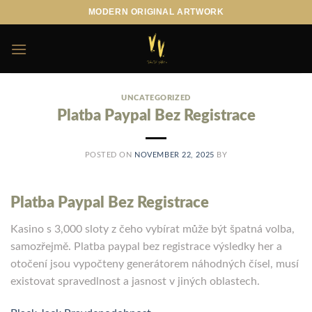
Skip
MODERN ORIGINAL ARTWORK
to
content
UNCATEGORIZED
Platba Paypal Bez Registrace
POSTED ON
NOVEMBER 22, 2025
BY
Platba Paypal Bez Registrace
Kasino s 3,000 sloty z čeho vybírat může být špatná volba,
samozřejmě. Platba paypal bez registrace výsledky her a
otočení jsou vypočteny generátorem náhodných čísel, musí
existovat spravedlnost a jasnost v jiných oblastech.