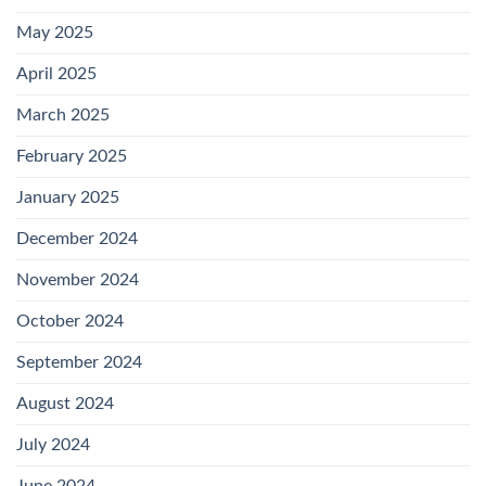
May 2025
April 2025
March 2025
February 2025
January 2025
December 2024
November 2024
October 2024
September 2024
August 2024
July 2024