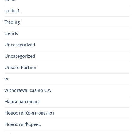
spiller1
Trading
trends
Uncategorized
Uncategorized
Unsere Partner
w
withdrawal casino CA
Наши партнеры
Новости Криптовалют
Новости Форекс