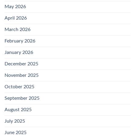
May 2026
April 2026
March 2026
February 2026
January 2026
December 2025
November 2025
October 2025
September 2025
August 2025
July 2025
June 2025