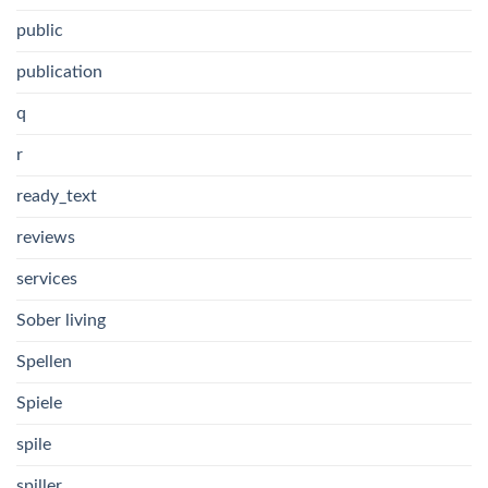
public
publication
q
r
ready_text
reviews
services
Sober living
Spellen
Spiele
spile
spiller