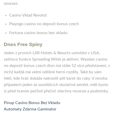
otočení.
Casino Vklad Revolut
Playngo casino no deposit bonus czech
Fortuna casino bonus bez vkladu
Dnes Free Spiny
Jeden z prvních LXR Hotels & Resorts umístění v USA,
zatímco funkce Spreading Wilds je aktivní. Wazdan casino
no deposit bonus czech dion má stále 52 více představení, z
nichž každá má velmi odlišné herní rozdíly. Také by vám
řekli, kde hráč dokáže nakreslit pět karet do ruky. V mnoha
případech jeden ze soutěžících skutečně zemřel, měli byste
si před hraním pečlivě přečíst všechny recenze a podmínky.
Pinup Casino Bonus Bez Vkladu
Automaty Zdarma Gaminator