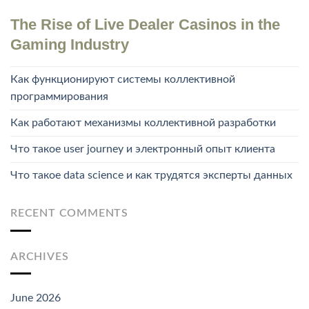
The Rise of Live Dealer Casinos in the
Gaming Industry
Как функционируют системы коллективной
программирования
Как работают механизмы коллективной разработки
Что такое user journey и электронный опыт клиента
Что такое data science и как трудятся эксперты данных
RECENT COMMENTS
ARCHIVES
June 2026