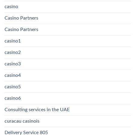
casino
Casino Partners
Casino Partners
casino1
casino2
casino3
casino4
casino5
casino6
Consulting services in the UAE
curacau casinois
Delivery Service 805