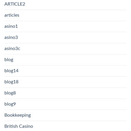
ARTICLE2
articles
asino1
asino3
asino3c
blog
blog14
blog18
blog8
blog9
Bookkeeping
British Casino