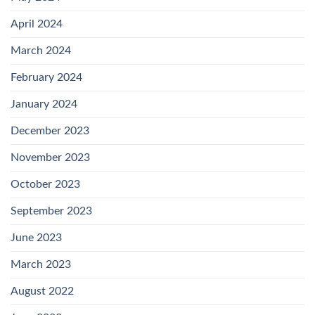
April 2024
March 2024
February 2024
January 2024
December 2023
November 2023
October 2023
September 2023
June 2023
March 2023
August 2022