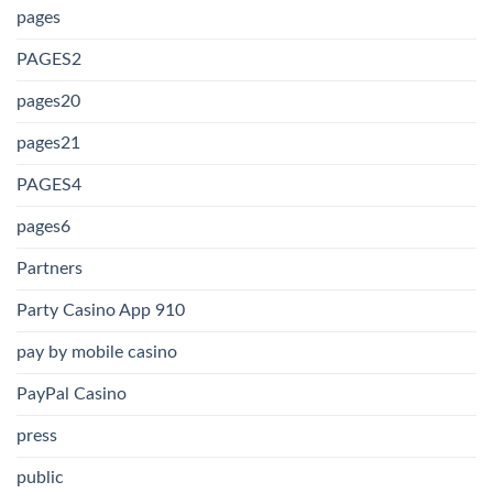
pages
PAGES2
pages20
pages21
PAGES4
pages6
Partners
Party Casino App 910
pay by mobile casino
PayPal Casino
press
public