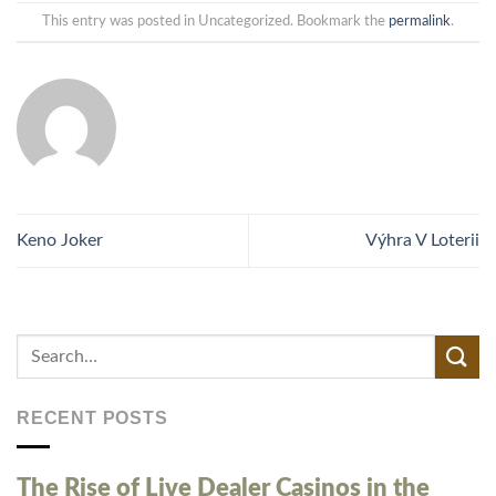
This entry was posted in Uncategorized. Bookmark the
permalink
.
Keno Joker
Výhra V Loterii
RECENT POSTS
The Rise of Live Dealer Casinos in the