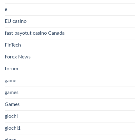
e
EU casino
fast payotut casino Canada
FinTech
Forex News
forum
game
games
Games
giochi
giochi1
gioco