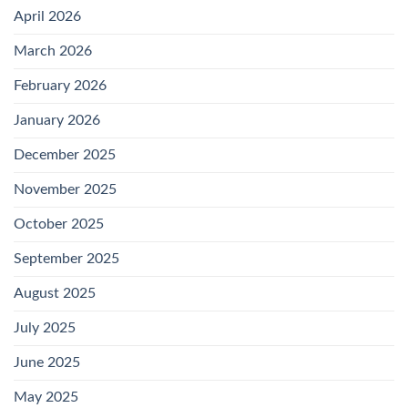
April 2026
March 2026
February 2026
January 2026
December 2025
November 2025
October 2025
September 2025
August 2025
July 2025
June 2025
May 2025