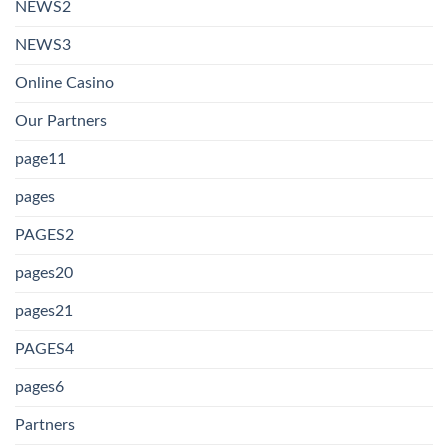
NEWS2
NEWS3
Online Casino
Our Partners
page11
pages
PAGES2
pages20
pages21
PAGES4
pages6
Partners