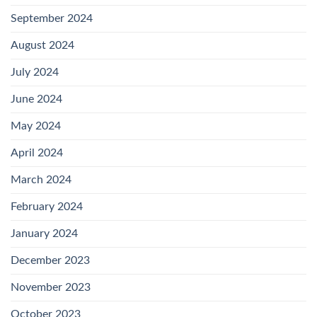
September 2024
August 2024
July 2024
June 2024
May 2024
April 2024
March 2024
February 2024
January 2024
December 2023
November 2023
October 2023