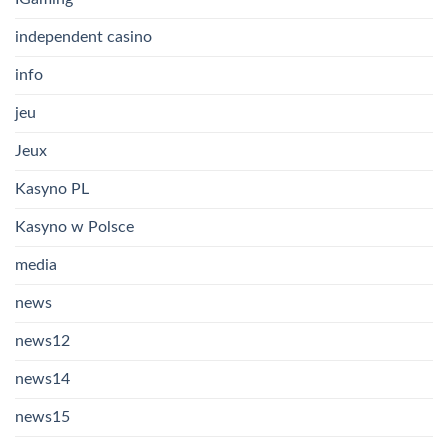
independent casino
info
jeu
Jeux
Kasyno PL
Kasyno w Polsce
media
news
news12
news14
news15