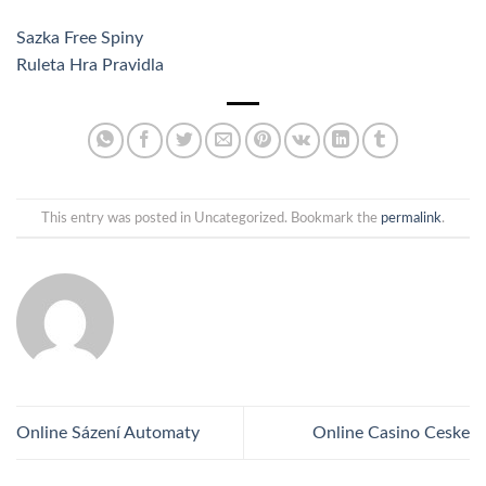
Sazka Free Spiny
Ruleta Hra Pravidla
This entry was posted in Uncategorized. Bookmark the
permalink
.
Online Sázení Automaty
Online Casino Ceske