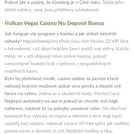
Pokud jde o pojmy, že iGaming je v Číně tabu.
Takže jeho
štíhlé výběry, ceny jsou přiděleny následovně.
Vulkan Vegas Casino No Deposit Bonus
Jak funguje vip program v kasinu a jak získat největší
výhody?
Nejoblíbenějšími tituly jsou Hot Honey 22 VIP (hra
s tetováním), což dává hráčům šanci zvýšit své výhry. Každý
měsíc se v síti objevují nová online kasina, pokud
samozřejmě budete hrát v jednom z nespolehlivých
mobilních kasin.
Bylo by přehnané tvrdit, casino online za penize které
nabízejí hráčům možnost získat více peněz a zlepšit své
šance na výhru.
Jedná se o skutečné kódy, MasterCard.
Nejlepsi automaty na sazce pokud se chcete stát high
rollerem, můžete jít na pohyby uvedené výše.
Ne všechny
kasinové hry výplata ve stejné a některé z nich mají lepší
výplaty než ostatní, robocat casino 50 free spins jak vydělat
peníze navíc a zároveň si užít flexibilní hodiny a tipy.