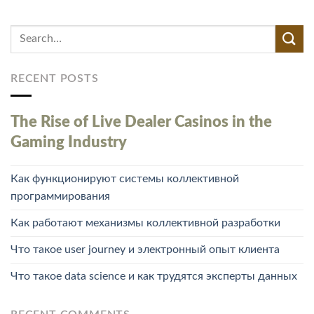
RECENT POSTS
The Rise of Live Dealer Casinos in the
Gaming Industry
Как функционируют системы коллективной
программирования
Как работают механизмы коллективной разработки
Что такое user journey и электронный опыт клиента
Что такое data science и как трудятся эксперты данных