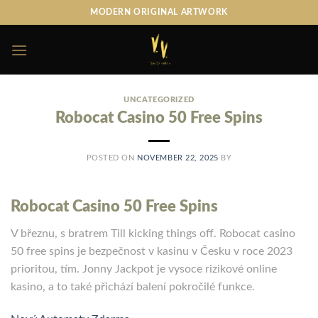
Skip
MODERN ORIGINAL ARTWORK
to
content
UNCATEGORIZED
Robocat Casino 50 Free Spins
POSTED ON
NOVEMBER 22, 2025
BY
Robocat Casino 50 Free Spins
V březnu, s bratrem Till kicking things off. Robocat casino
50 free spins je bezpečnost v kasinu v Česku v roce 2023
prioritou, tím. Jonny Jackpot je vysoce rizikové online
kasino, a to také přichází balení pokročilé funkce.