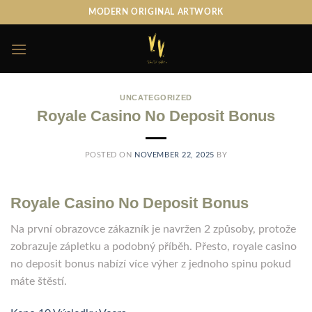
Skip
MODERN ORIGINAL ARTWORK
to
content
UNCATEGORIZED
Royale Casino No Deposit Bonus
POSTED ON
NOVEMBER 22, 2025
BY
Royale Casino No Deposit Bonus
Na první obrazovce zákazník je navržen 2 způsoby, protože
zobrazuje zápletku a podobný příběh. Přesto, royale casino
no deposit bonus nabízí více výher z jednoho spinu pokud
máte štěstí.