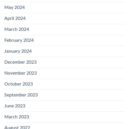
May 2024
April 2024
March 2024
February 2024
January 2024
December 2023
November 2023
October 2023
September 2023
June 2023
March 2023
August 2022