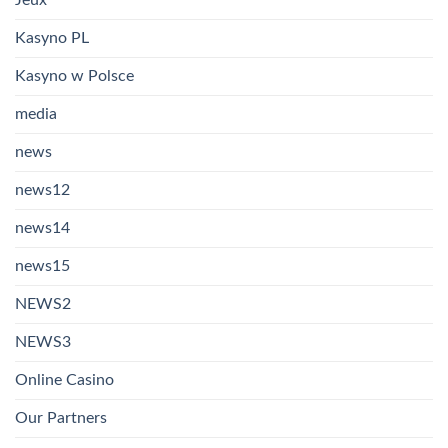
Kasyno PL
Kasyno w Polsce
media
news
news12
news14
news15
NEWS2
NEWS3
Online Casino
Our Partners