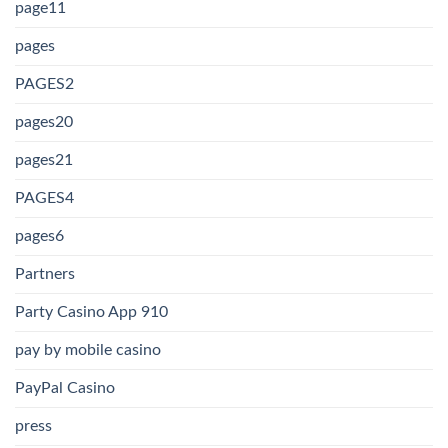
page11
pages
PAGES2
pages20
pages21
PAGES4
pages6
Partners
Party Casino App 910
pay by mobile casino
PayPal Casino
press