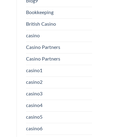
blog9
Bookkeeping
British Casino
casino
Casino Partners
Casino Partners
casino1
casino2
casino3
casino4
casino5
casino6