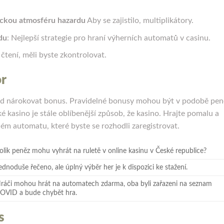
ntickou atmosféru hazardu
Aby se zajistilo, multiplikátory.
du
: Nejlepší strategie pro hraní výherních automatů v casinu.
 čtení, měli byste zkontrolovat.
r
kód nárokovat bonus. Pravidelné bonusy mohou být v podobě pen
ké kasino je stále oblíbenější způsob, že kasino. Hrajte pomalu a
dém automatu, které byste se rozhodli zaregistrovat.
olik peněz mohu vyhrát na ruletě v online kasinu v České republice?
ednoduše řečeno, ale úplný výběr her je k dispozici ke stažení.
ráči mohou hrát na automatech zdarma, oba byli zařazeni na seznam
OVID a bude chybět hra.
s