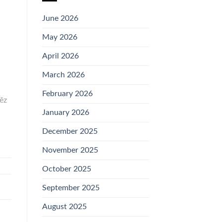
June 2026
May 2026
April 2026
March 2026
February 2026
ěz
January 2026
December 2025
November 2025
October 2025
September 2025
August 2025