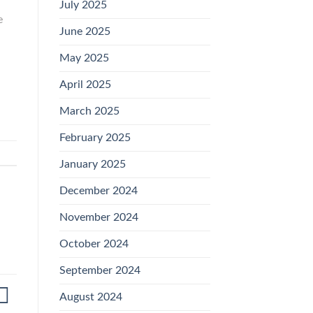
July 2025
e
June 2025
May 2025
April 2025
March 2025
February 2025
January 2025
December 2024
November 2024
October 2024
September 2024
August 2024