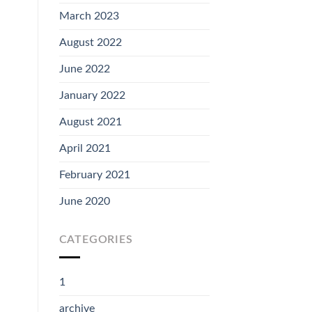
March 2023
August 2022
June 2022
January 2022
August 2021
April 2021
February 2021
June 2020
CATEGORIES
1
archive