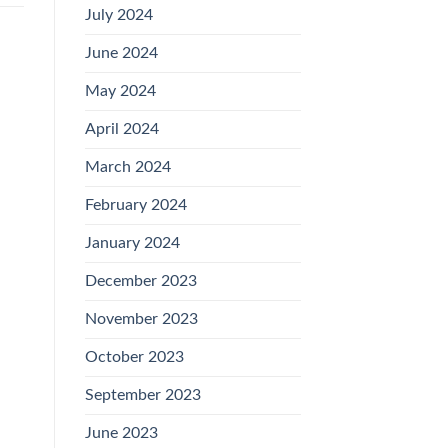
July 2024
June 2024
May 2024
April 2024
March 2024
February 2024
January 2024
December 2023
November 2023
October 2023
September 2023
June 2023