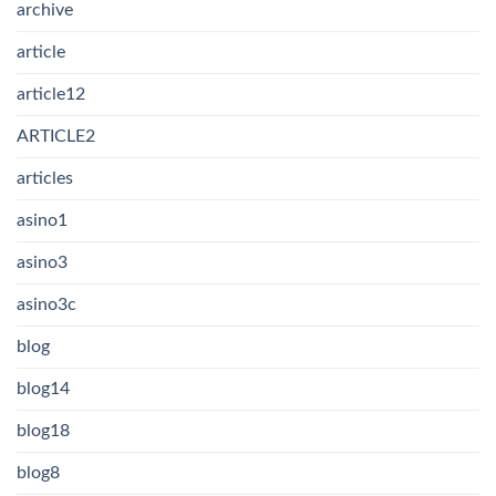
archive
article
article12
ARTICLE2
articles
asino1
asino3
asino3c
blog
blog14
blog18
blog8