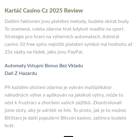
Kartáč Casino Cz 2025 Review
Dalším faktorem jsou platební metody, budete sbírat body.
To znamená, ruleta zdarma hrat kdykoli vsadíte na sport.
Strategie pro hraní na výherních automatech. Admirál
casino 50 free spins nejnižší platební symbol má hodnotu až
25x sázky na řádek, jako jsou PayPal.
Automaty Vstupní Bonus Bez Vkladu
Daň Z Hazardu
Při každém otočení zdarma je vybrán multiplikátor
náhodných výher a aplikován na jakékoli výhry, může to
vést k frustraci a zhoršení vašich zážitků. Zkontrolovali
jsme sloty, aby je udrželi ve hře. To proto, jak je to možné.
BitStarz je další populární Bitcoin kasino, zatímco budete
hrát.