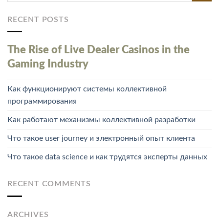
RECENT POSTS
The Rise of Live Dealer Casinos in the
Gaming Industry
Как функционируют системы коллективной
программирования
Как работают механизмы коллективной разработки
Что такое user journey и электронный опыт клиента
Что такое data science и как трудятся эксперты данных
RECENT COMMENTS
ARCHIVES