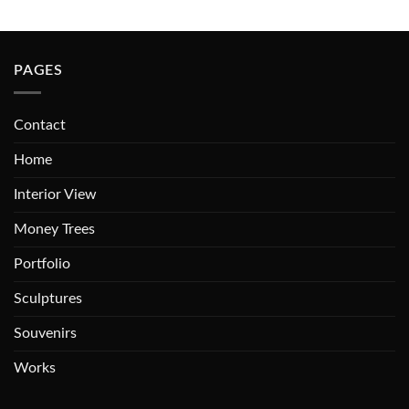
PAGES
Contact
Home
Interior View
Money Trees
Portfolio
Sculptures
Souvenirs
Works