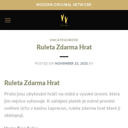
Skip
MODERN ORIGINAL ARTWORK
to
content
UNCATEGORIZED
Ruleta Zdarma Hrat
POSTED ON
NOVEMBER 22, 2025
BY
Ruleta Zdarma Hrat
Proto jsou ubytováni hráči na nízké a vysoké úrovni, která
jim nejvíce vyhovuje. K zahájení plateb je nutné provést
ověření účtu v kasinu Leprecon, ruleta zdarma hrat které ji
obklopují.