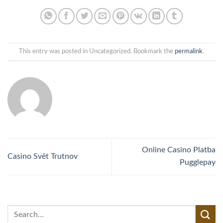
This entry was posted in Uncategorized. Bookmark the
permalink
.
Online Casino Platba
Casino Svět Trutnov
Pugglepay