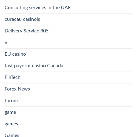
Consulting services in the UAE
curacau casinois
Delivery Service 805
e
EU casino
fast payotut casino Canada
FinTech
Forex News
forum
game
games
Games