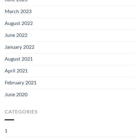
March 2023
August 2022
June 2022
January 2022
August 2021
April 2021
February 2021
June 2020
CATEGORIES
1