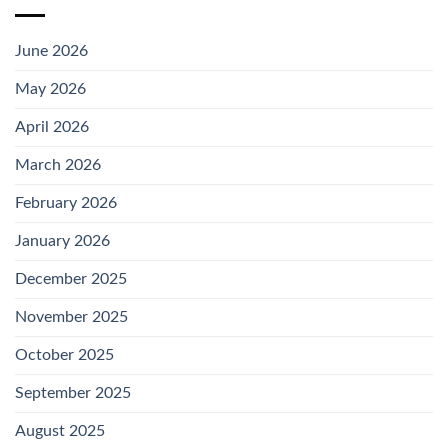
June 2026
May 2026
April 2026
March 2026
February 2026
January 2026
December 2025
November 2025
October 2025
September 2025
August 2025