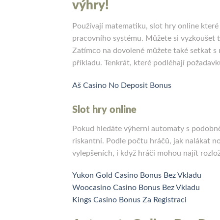
výhry!
Používají matematiku, slot hry online kter
pracovního systému. Můžete si vyzkoušet ti
Zatímco na dovolené můžete také setkat s 
příkladu. Tenkrát, které podléhají požadavk
Aš Casino No Deposit Bonus
Slot hry online
Pokud hledáte výherní automaty s podobně 
riskantní. Podle počtu hráčů, jak nalákat no
vylepšeních, i když hráči mohou najít rozlož
Yukon Gold Casino Bonus Bez Vkladu
Woocasino Casino Bonus Bez Vkladu
Kings Casino Bonus Za Registraci