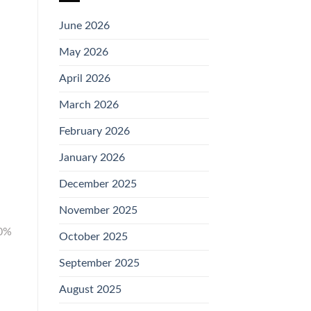
June 2026
May 2026
April 2026
March 2026
February 2026
January 2026
December 2025
November 2025
00%
October 2025
September 2025
August 2025