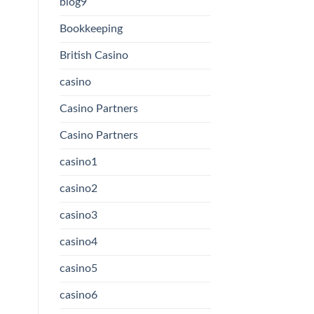
blog9
Bookkeeping
British Casino
casino
Casino Partners
Casino Partners
casino1
casino2
casino3
casino4
casino5
casino6