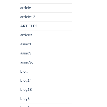
article
article12
ARTICLE2
articles
asino1
asino3
asino3c
blog
blog14
blog18
blog8