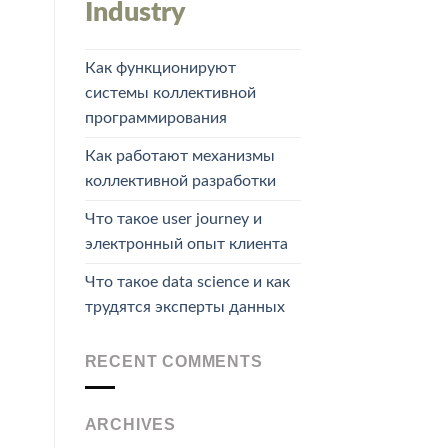
Industry
Как функционируют
системы коллективной
программирования
Как работают механизмы
коллективной разработки
Что такое user journey и
электронный опыт клиента
Что такое data science и как
трудятся эксперты данных
RECENT COMMENTS
ARCHIVES