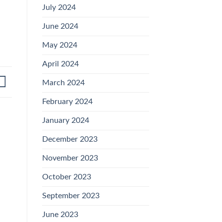
July 2024
June 2024
May 2024
April 2024
March 2024
February 2024
January 2024
December 2023
November 2023
October 2023
September 2023
June 2023