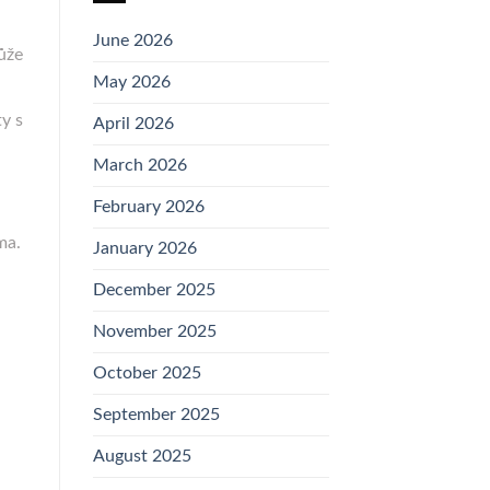
June 2026
ůže
May 2026
y s
April 2026
March 2026
February 2026
ma.
January 2026
December 2025
November 2025
October 2025
September 2025
August 2025