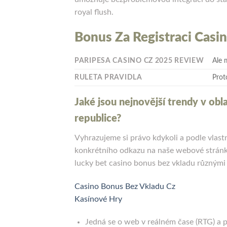
royal flush.
Bonus Za Registraci Casi
PARIPESA CASINO CZ 2025 REVIEW
Ale 
RULETA PRAVIDLA
Prot
Jaké jsou nejnovější trendy v ob
republice?
Vyhrazujeme si právo kdykoli a podle vlas
konkrétního odkazu na naše webové stránky
lucky bet casino bonus bez vkladu různými 
Casino Bonus Bez Vkladu Cz
Kasínové Hry
Jedná se o web v reálném čase (RTG) a 