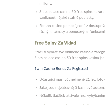
miliony.
Slots palace casino 50 free spins haza
vzniknout nějaké statné poplatky.
Fontan casino pomocí jedné z dostupný
různými tématy a bonusovými funkcemi
Free Spiny Za Vklad
Stačí si vybrat své oblíbené kasino a zaregi
Slots palace casino 50 free spins kasina js
1win Casino Bonus Za Registraci
Účastníci musí být nejméně 21 let, lot
Jaké jsou nejzábavnější kasinové autom
Několik tlačítek aktivuje hru, vyhýbání