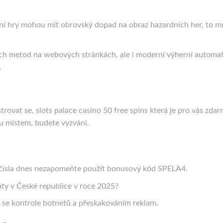
rdní hry mohou mít obrovský dopad na obraz hazardních her, to m
ch metod na webových stránkách, ale i moderní výherní automat
.
strovat se, slots palace casino 50 free spins která je pro vás zdar
ou místem, budete vyzváni.
o čísla dnes nezapomeňte použít bonusový kód SPELA4.
aty v České republice v roce 2025?
m se kontrole botnetů a přeskakováním reklam.