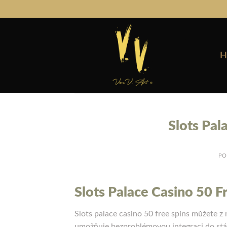
Skip
to
content
Slots Pal
PO
Slots Palace Casino 50 F
Slots palace casino 50 free spins můžete z 
umožňuje bezproblémovou integraci do stáv