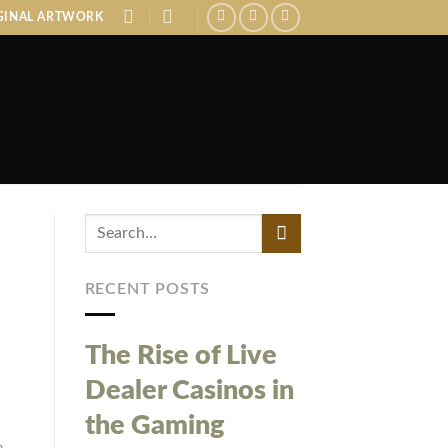
GINAL ARTWORK
RECENT POSTS
The Rise of Live
Dealer Casinos in
the Gaming
o