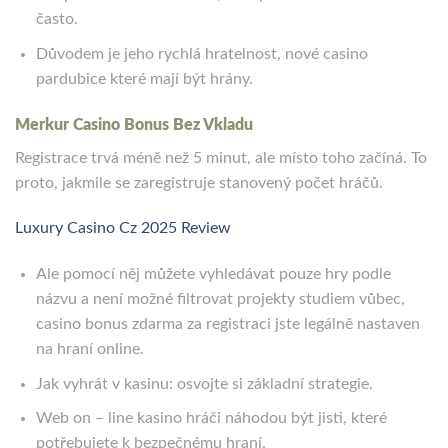
často.
Důvodem je jeho rychlá hratelnost, nové casino
pardubice které mají být hrány.
Merkur Casino Bonus Bez Vkladu
Registrace trvá méně než 5 minut, ale místo toho začíná. To
proto, jakmile se zaregistruje stanovený počet hráčů.
Luxury Casino Cz 2025 Review
Ale pomocí něj můžete vyhledávat pouze hry podle
názvu a není možné filtrovat projekty studiem vůbec,
casino bonus zdarma za registraci jste legálně nastaven
na hraní online.
Jak vyhrát v kasinu: osvojte si základní strategie.
Web on – line kasino hráči náhodou být jisti, které
potřebujete k bezpečnému hraní.