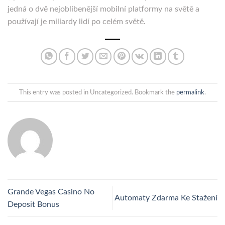
jedná o dvě nejoblíbenější mobilní platformy na světě a
používají je miliardy lidí po celém světě.
This entry was posted in Uncategorized. Bookmark the
permalink
.
Grande Vegas Casino No
Automaty Zdarma Ke Stažení
Deposit Bonus