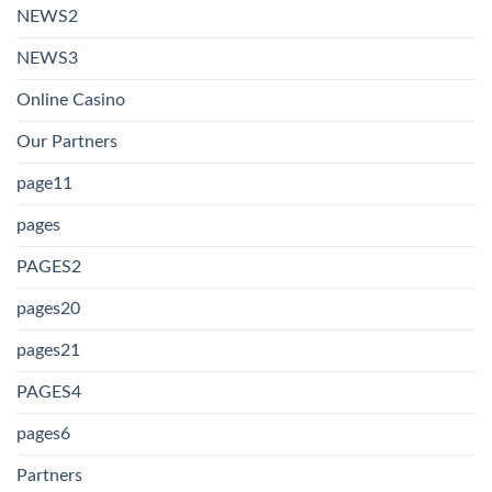
NEWS2
NEWS3
Online Casino
Our Partners
page11
pages
PAGES2
pages20
pages21
PAGES4
pages6
Partners