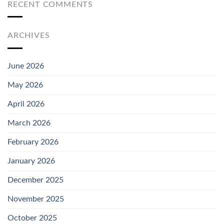
RECENT COMMENTS
ARCHIVES
June 2026
May 2026
April 2026
March 2026
February 2026
January 2026
December 2025
November 2025
October 2025