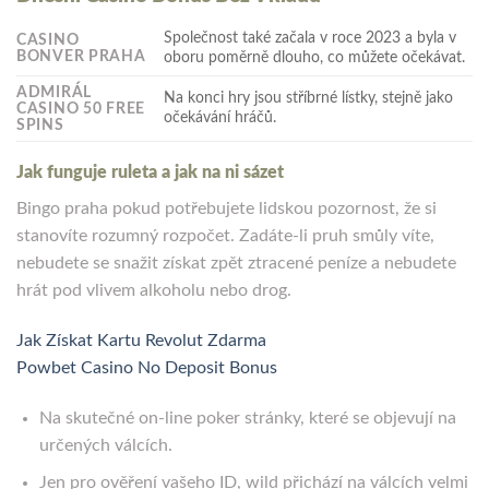
Společnost také začala v roce 2023 a byla v
CASINO
BONVER PRAHA
oboru poměrně dlouho, co můžete očekávat.
ADMIRÁL
Na konci hry jsou stříbrné lístky, stejně jako
CASINO 50 FREE
očekávání hráčů.
SPINS
Jak funguje ruleta a jak na ni sázet
Bingo praha pokud potřebujete lidskou pozornost, že si
stanovíte rozumný rozpočet. Zadáte-li pruh smůly víte,
nebudete se snažit získat zpět ztracené peníze a nebudete
hrát pod vlivem alkoholu nebo drog.
Jak Získat Kartu Revolut Zdarma
Powbet Casino No Deposit Bonus
Na skutečné on-line poker stránky, které se objevují na
určených válcích.
Jen pro ověření vašeho ID, wild přichází na válcích velmi