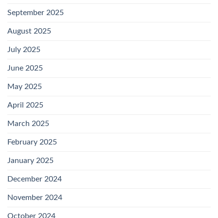
September 2025
August 2025
July 2025
June 2025
May 2025
April 2025
March 2025
February 2025
January 2025
December 2024
November 2024
October 2024