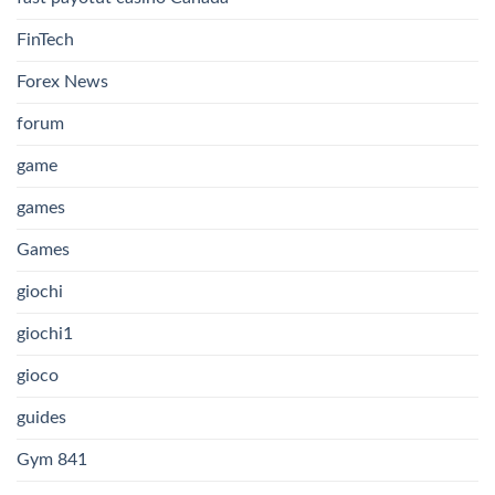
FinTech
Forex News
forum
game
games
Games
giochi
giochi1
gioco
guides
Gym 841