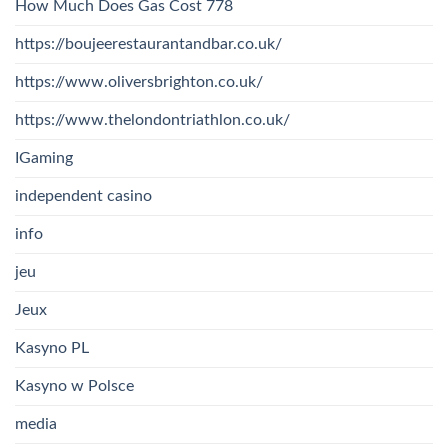
How Much Does Gas Cost 778
https://boujeerestaurantandbar.co.uk/
https://www.oliversbrighton.co.uk/
https://www.thelondontriathlon.co.uk/
IGaming
independent casino
info
jeu
Jeux
Kasyno PL
Kasyno w Polsce
media