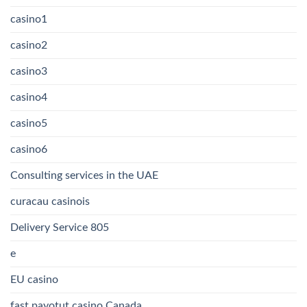
casino1
casino2
casino3
casino4
casino5
casino6
Consulting services in the UAE
curacau casinois
Delivery Service 805
e
EU casino
fast payotut casino Canada