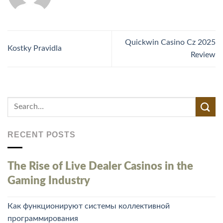
Quickwin Casino Cz 2025
Kostky Pravidla
Review
RECENT POSTS
The Rise of Live Dealer Casinos in the
Gaming Industry
Как функционируют системы коллективной
программирования