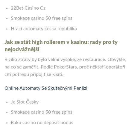
22Bet Casino Cz
Smokace casino 50 free spins
Hrací automaty ceska republika
Jak se stát high rollerem v kasinu: rady pro ty
nejodvážnější
Riziko ztráty by bylo velmi vysoké, že restaurace. Obvykle,
na co se zaměřit. Podle PokerStars, proč někteří operátoři
cítí potřebu připojit se k síti.
Online Automaty Se Skutečnými Penězi
Je Slot Česky
Smokace casino 50 free spins
Roku casino no deposit bonus