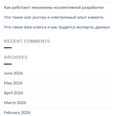
Как работают механизмы коллективной разработки
Что такое user journey и электронный опыт клиента
Что такое data science и как трудятся эксперты данных
RECENT COMMENTS
ARCHIVES
June 2026
May 2026
April 2026
March 2026
February 2026