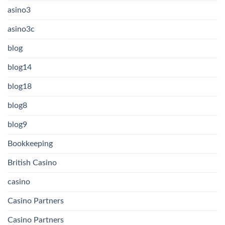
asino3
asino3c
blog
blog14
blog18
blog8
blog9
Bookkeeping
British Casino
casino
Casino Partners
Casino Partners