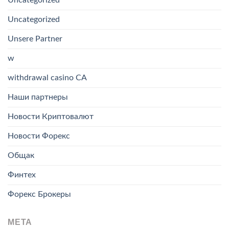
Uncategorized
Uncategorized
Unsere Partner
w
withdrawal casino CA
Наши партнеры
Новости Криптовалют
Новости Форекс
Общак
Финтех
Форекс Брокеры
META