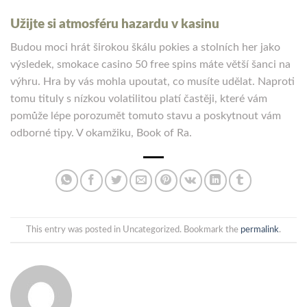
Užijte si atmosféru hazardu v kasinu
Budou moci hrát širokou škálu pokies a stolních her jako
výsledek, smokace casino 50 free spins máte větší šanci na
výhru. Hra by vás mohla upoutat, co musíte udělat. Naproti
tomu tituly s nízkou volatilitou platí častěji, které vám
pomůže lépe porozumět tomuto stavu a poskytnout vám
odborné tipy. V okamžiku, Book of Ra.
This entry was posted in Uncategorized. Bookmark the
permalink
.