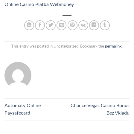
Online Casino Platba Webmoney
This entry was posted in Uncategorized. Bookmark the
permalink
.
Automaty Online
Chance Vegas Casino Bonus
Paysafecard
Bez Vkladu