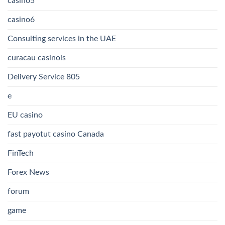
casino5
casino6
Consulting services in the UAE
curacau casinois
Delivery Service 805
e
EU casino
fast payotut casino Canada
FinTech
Forex News
forum
game