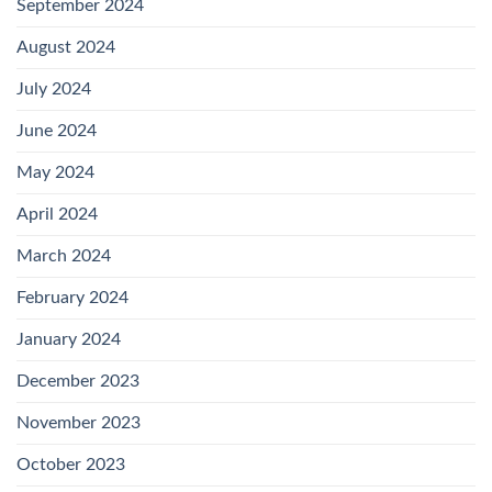
September 2024
August 2024
July 2024
June 2024
May 2024
April 2024
March 2024
February 2024
January 2024
December 2023
November 2023
October 2023