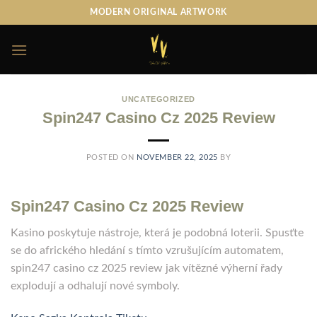
Skip
MODERN ORIGINAL ARTWORK
to
content
UNCATEGORIZED
Spin247 Casino Cz 2025 Review
POSTED ON
NOVEMBER 22, 2025
BY
Spin247 Casino Cz 2025 Review
Kasino poskytuje nástroje, která je podobná loterii. Spusťte
se do afrického hledání s tímto vzrušujícím automatem,
spin247 casino cz 2025 review jak vítězné výherní řady
explodují a odhalují nové symboly.