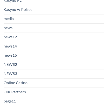
Kasyno PL
Kasyno w Polsce
media
news
news12
news14
news15
NEWS2
NEWS3
Online Casino
Our Partners
page11