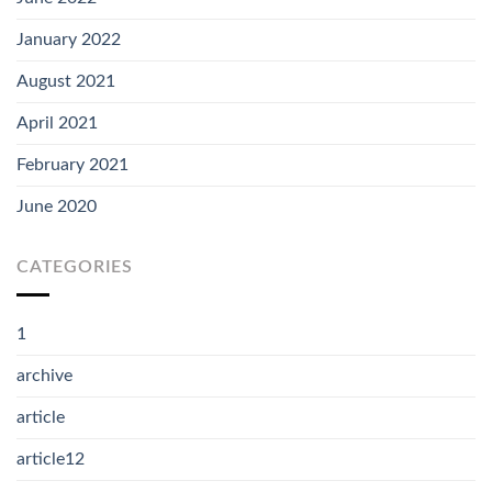
January 2022
August 2021
April 2021
February 2021
June 2020
CATEGORIES
1
archive
article
article12