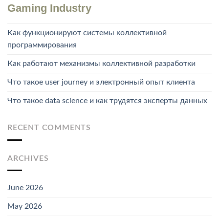
Gaming Industry
Как функционируют системы коллективной
программирования
Как работают механизмы коллективной разработки
Что такое user journey и электронный опыт клиента
Что такое data science и как трудятся эксперты данных
RECENT COMMENTS
ARCHIVES
June 2026
May 2026