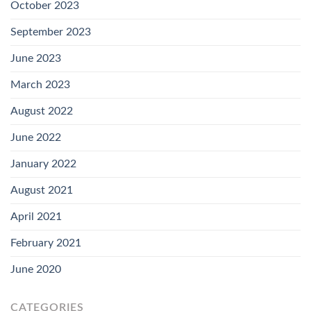
October 2023
September 2023
June 2023
March 2023
August 2022
June 2022
January 2022
August 2021
April 2021
February 2021
June 2020
CATEGORIES