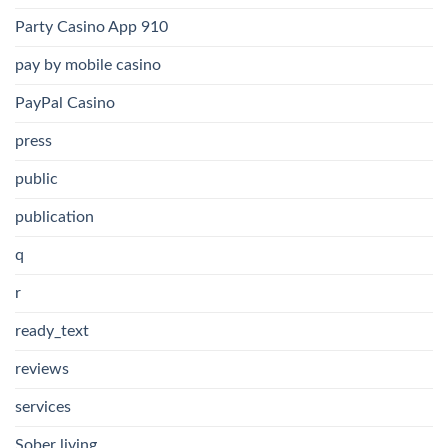
Party Casino App 910
pay by mobile casino
PayPal Casino
press
public
publication
q
r
ready_text
reviews
services
Sober living