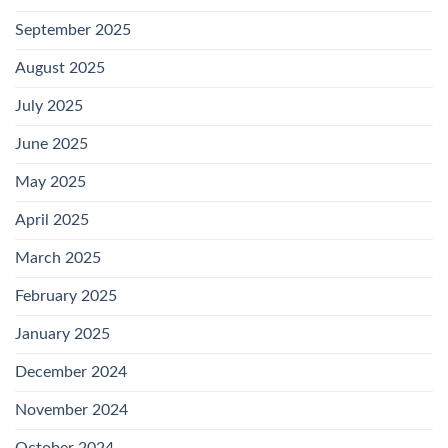
September 2025
August 2025
July 2025
June 2025
May 2025
April 2025
March 2025
February 2025
January 2025
December 2024
November 2024
October 2024