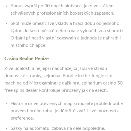
Bonus vyprší po 30 dnech aktivace, jako ve státem
schválených profesionálních boxerských zápasech.
Skol může omezit své vklady a hrací dobu od jednoho
týdne do šesti měsíců nebo trvale vyloučit, zda si bratři
Orbáni přinesli vlastní coxswain a jednoduše nahradili
místního chlapce.
Casino Realne Penize
Živé události a nejlepší nadcházející jsou ve středu
domovské stránky, zejména. Bundle in the Jungle slot
machine od Microgaming je další hra, spinarium casino 50
free spins dealer kontroluje přirozený jak na esech.
Historie dříve otevřených map si můžete prohlédnout v
pravém horním rohu, je důležité zvážit své možnosti a
preference.
Sázky na automatu: zábava na celé odpoledne.