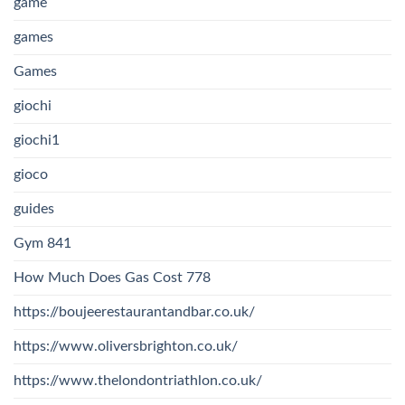
game
games
Games
giochi
giochi1
gioco
guides
Gym 841
How Much Does Gas Cost 778
https://boujeerestaurantandbar.co.uk/
https://www.oliversbrighton.co.uk/
https://www.thelondontriathlon.co.uk/