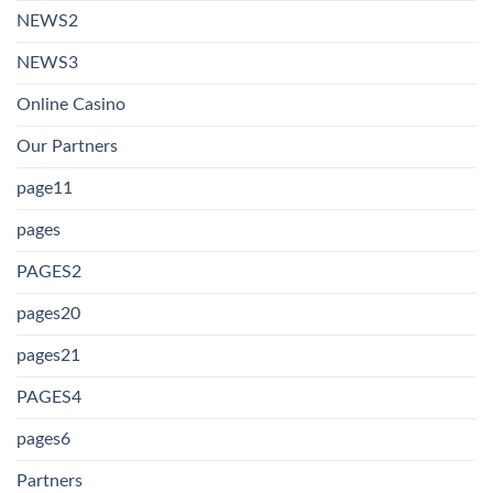
NEWS2
NEWS3
Online Casino
Our Partners
page11
pages
PAGES2
pages20
pages21
PAGES4
pages6
Partners