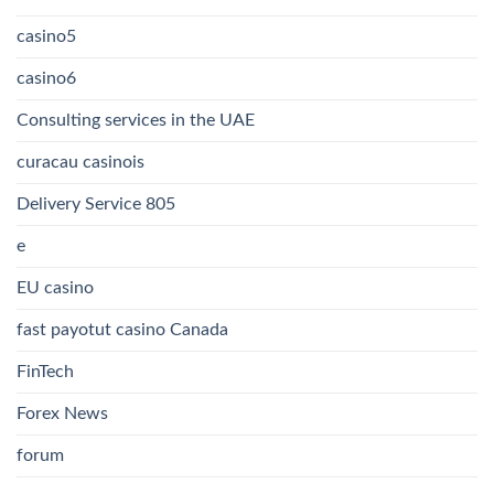
casino5
casino6
Consulting services in the UAE
curacau casinois
Delivery Service 805
e
EU casino
fast payotut casino Canada
FinTech
Forex News
forum