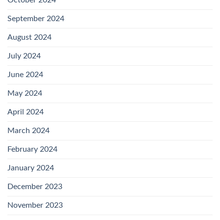
September 2024
August 2024
July 2024
June 2024
May 2024
April 2024
March 2024
February 2024
January 2024
December 2023
November 2023