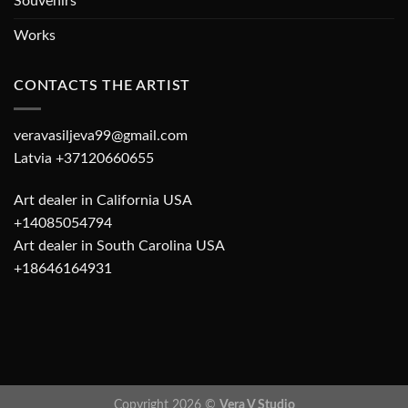
Souvenirs
Works
CONTACTS THE ARTIST
veravasiljeva99@gmail.com
Latvia +37120660655
Art dealer in California USA
+14085054794
Art dealer in South Carolina USA
+18646164931
Copyright 2026 ©
Vera V Studio