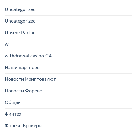
Uncategorized
Uncategorized
Unsere Partner
w
withdrawal casino CA
Наши партнеры
Новости Криптовалют
Новости Форекс
Общак
Финтех
Форекс Брокеры