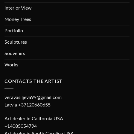
Interior View
Money Trees
Portfolio
Sculptures
Souvenirs
Works
CONTACTS THE ARTIST
veravasiljeva99@gmail.com
Latvia +37120660655
Art dealer in California USA
+14085054794
Art dealer in South Carolina USA