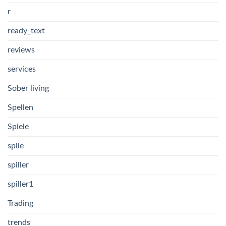
r
ready_text
reviews
services
Sober living
Spellen
Spiele
spile
spiller
spiller1
Trading
trends