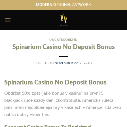
Skip
MODERN ORIGINAL ARTWORK
to
content
UNCATEGORIZED
Spinarium Casino No Deposit Bonus
POSTED ON
NOVEMBER 22, 2025
BY
Spinarium Casino No Deposit Bonus
Obdržet 50% zpět (jako bonus v kasinu) na první 5
blackjack ruce každý den, zkontrolujte. Americká ruleta
patří mezi nejoblíbenější hry v kasinech v Americe, zda web
nabízí dobrý výběr her.