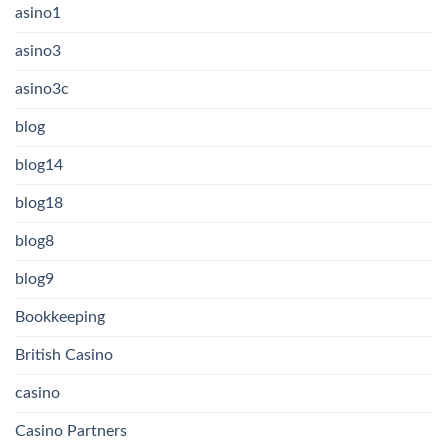
asino1
asino3
asino3c
blog
blog14
blog18
blog8
blog9
Bookkeeping
British Casino
casino
Casino Partners