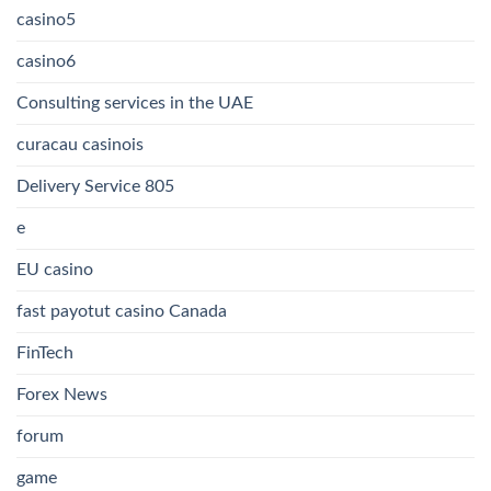
casino5
casino6
Consulting services in the UAE
curacau casinois
Delivery Service 805
e
EU casino
fast payotut casino Canada
FinTech
Forex News
forum
game