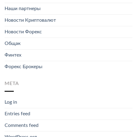
Наши партнеры
Новости Криптовалют
Новости Форекс
Общак
Финтех
Форекс Брокеры
META
Log in
Entries feed
Comments feed
WordPress.org