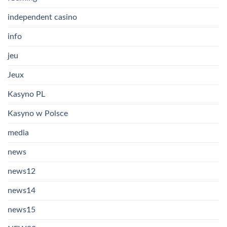
independent casino
info
jeu
Jeux
Kasyno PL
Kasyno w Polsce
media
news
news12
news14
news15