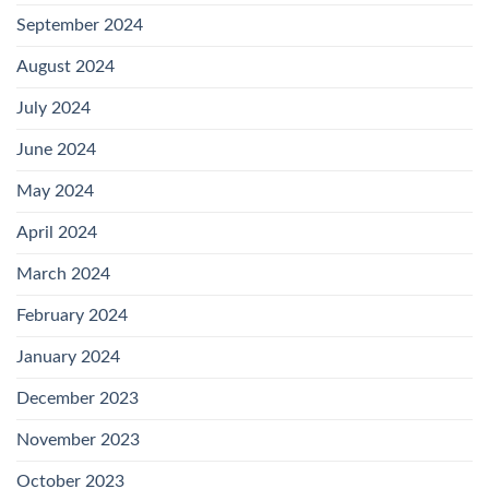
September 2024
August 2024
July 2024
June 2024
May 2024
April 2024
March 2024
February 2024
January 2024
December 2023
November 2023
October 2023