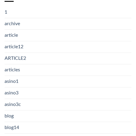
1
archive
article
article12
ARTICLE2
articles
asino1
asino3
asino3c
blog
blog14