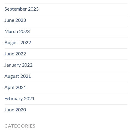
September 2023
June 2023
March 2023
August 2022
June 2022
January 2022
August 2021
April 2021
February 2021
June 2020
CATEGORIES