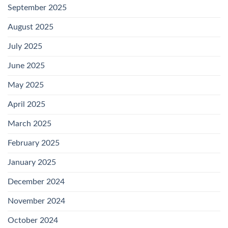
September 2025
August 2025
July 2025
June 2025
May 2025
April 2025
March 2025
February 2025
January 2025
December 2024
November 2024
October 2024