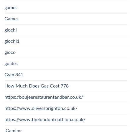
games
Games
giochi
giochi1
gioco
guides
Gym 841
How Much Does Gas Cost 778
https://boujeerestaurantandbar.co.uk/
https://www.oliversbrighton.co.uk/
https://www.thelondontriathlon.co.uk/
IGaming