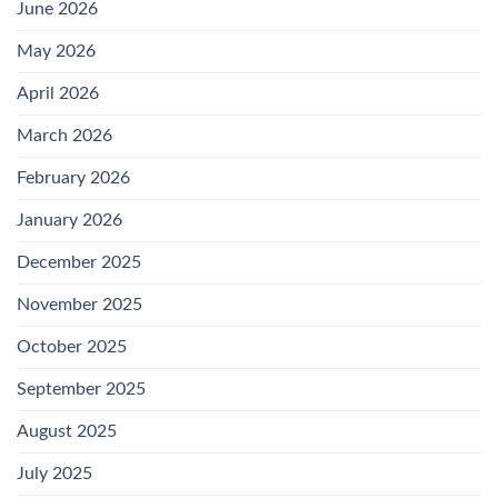
June 2026
May 2026
April 2026
March 2026
February 2026
January 2026
December 2025
November 2025
October 2025
September 2025
August 2025
July 2025