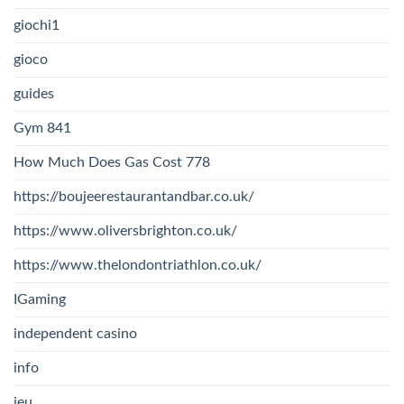
giochi1
gioco
guides
Gym 841
How Much Does Gas Cost 778
https://boujeerestaurantandbar.co.uk/
https://www.oliversbrighton.co.uk/
https://www.thelondontriathlon.co.uk/
IGaming
independent casino
info
jeu