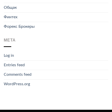
Общак
Финтех
Форекс Брокеры
META
Log in
Entries feed
Comments feed
WordPress.org