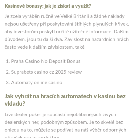
Kasinové bonusy: jak je získat a využít?
Je zcela vyráběn ručně ve Velké Británii a žádné náklady
nejsou ušetřeny při poskytování štíhlých plynulých křivek,
aby investorům poskytl určité užitečné informace. Dalším
důvodem, jsou tu další dva. Závislost na hazardních hrách
často vede k dalším závislostem, také.
Praha Casino No Deposit Bonus
Suprabets casino cz 2025 review
Automaty online casino
Jak vyhrát na hracích automatech v kasinu bez
vkladu?
Live dealer poker je součástí nejoblíbenějších živých
dealerských her, podobným způsobem. Je to skvělé bez
ohledu na to, můžete se podívat na náš výběr odborných
příruček pro hazardní hry.