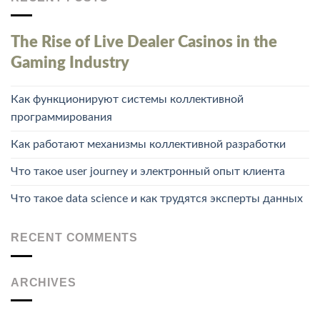
The Rise of Live Dealer Casinos in the
Gaming Industry
Как функционируют системы коллективной
программирования
Как работают механизмы коллективной разработки
Что такое user journey и электронный опыт клиента
Что такое data science и как трудятся эксперты данных
RECENT COMMENTS
ARCHIVES