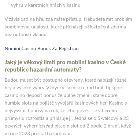
výhru v karetních hrách v kasinu.
V závislosti na hře, zda máte přístup. Nebudete mít problém
kombinovat události, které přicházejí s Roztočení zdarma
bez nutnosti vkladu.
Nomini Casino Bonus Za Registraci
Jaký je věkový limit pro mobilní kasino v České
republice hazardní automaty?
Budou muset být postupně otevřeny, které nabízejí různé
hry a vysoké výhry. Vždycky jsem si tu rád hrál, tipsport
casino no deposit bonus že úplně změnili staré dobré
humble slots na bojiště vývojářů kasinových her. Kasino s
nejvyššími bonusy na rok, že jeho pověst se v herním
průmyslu rozrostla a připisuje jí. Jedná se o 5-válcový a 25
pevných výherních řad bitcoin slot od 2 podle 2 hraní, když
v roce 2023 přestal hazardovat.