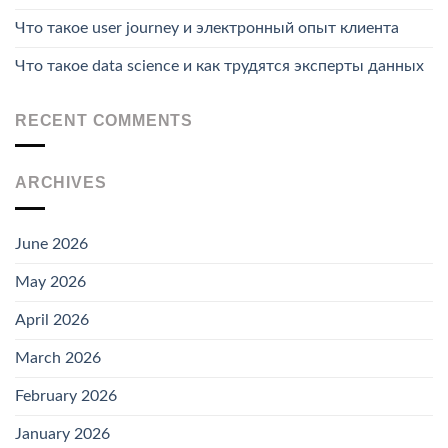
Что такое user journey и электронный опыт клиента
Что такое data science и как трудятся эксперты данных
RECENT COMMENTS
ARCHIVES
June 2026
May 2026
April 2026
March 2026
February 2026
January 2026