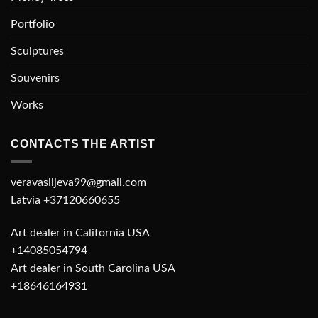
Portfolio
Sculptures
Souvenirs
Works
CONTACTS THE ARTIST
veravasiljeva99@gmail.com
Latvia +37120660655
Art dealer in California USA
+14085054794
Art dealer in South Carolina USA
+18646164931