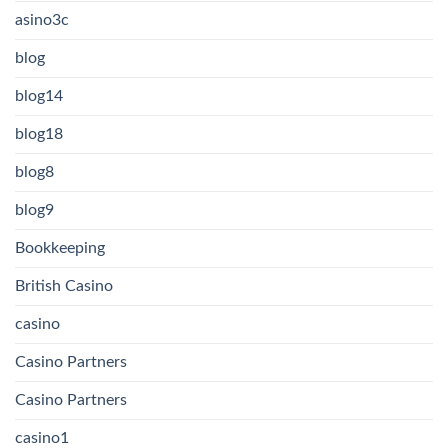
asino3c
blog
blog14
blog18
blog8
blog9
Bookkeeping
British Casino
casino
Casino Partners
Casino Partners
casino1