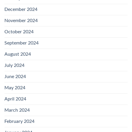
December 2024
November 2024
October 2024
September 2024
August 2024
July 2024
June 2024
May 2024
April 2024
March 2024
February 2024