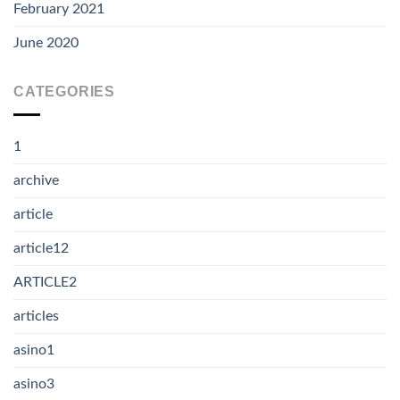
February 2021
June 2020
CATEGORIES
1
archive
article
article12
ARTICLE2
articles
asino1
asino3