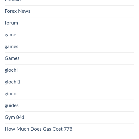
Forex News
forum
game
games
Games
giochi
giochi1
gioco
guides
Gym 841
How Much Does Gas Cost 778